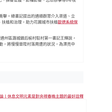
化、撫養管護、認種認養、志愿辦事等8年夜
衝擊。總書記提出的通順群眾介入渠道、立
n、扶植和治理，助力花圃城市扶植
歐德系統傢
市通州區潞城鎮后榆村駐村第一書記王輝說，
動，將慢慢晉陞村落周遭的狀況，為漂亮中
論丨休息文明元素是對央視春晚主題的最好詮釋