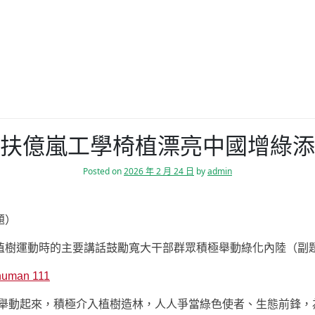
扶億嵐工學椅植漂亮中國增綠添
Posted on
2026 年 2 月 24 日
by
admin
題）
植樹運動時的主要講話鼓勵寬大干部群眾積極舉動綠化內陸（副
human 111
都舉動起來，積極介入植樹造林，人人爭當綠色使者、生態前鋒，