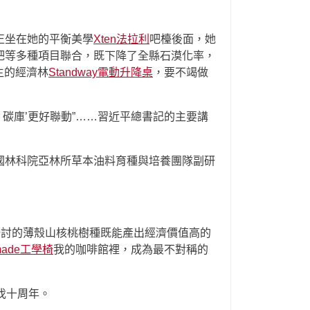
正坐在她的平衡美學
Xten法拉利
吧檯後面，她
杷等多種項目聯合，既下降了全縣石漠化率，
主的經濟林
Standway電動升降桌
，要不竭做
、碳庫’更好聯動”……習近平總書記的主要講
國林科院亞林所草本油料育種與培養團隊副研
研討的薄殼山核桃樹種既能產出經濟價值高的
tmade工學椅
我的咖啡館裡，成為最不對稱的
伐十周年。