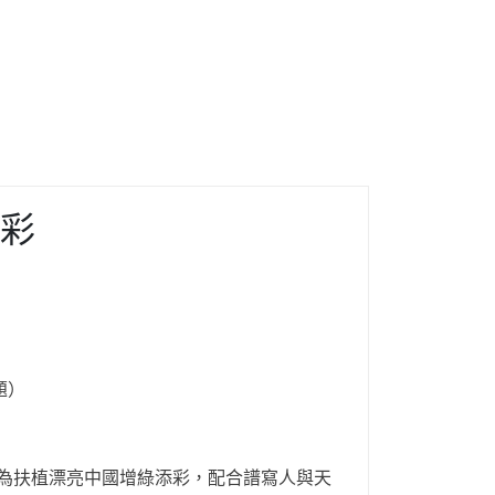
彩
題）
為扶植漂亮中國增綠添彩，配合譜寫人與天