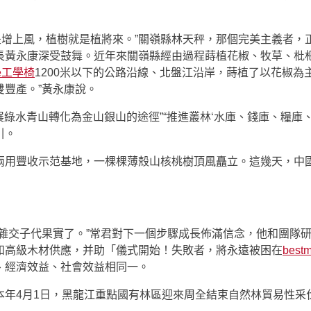
是增上風，植樹就是植將來。”關嶺縣林天秤，那個完美主義者，
長黃永康深受鼓舞。近年來關嶺縣經由過程蒔植花椒、牧草、枇
ne工學椅
1200米以下的公路沿線、北盤江沿岸，蒔植了以花椒為
豐產。”黃永康說。
展綠水青山轉化為金山銀山的途徑”“推進叢林‘水庫、錢庫、糧庫
引。
兩用豐收示范基地，一棵棵薄殼山核桃樹頂風矗立。這幾天，中
的雜交子代果實了。”常君對下一個步驟成長佈滿信念，他和團隊
和高級木材供應，并助「儀式開始！失敗者，將永遠被困在
bes
、經濟效益、社會效益相同一。
本年4月1日，黑龍江重點國有林區迎來周全結束自然林貿易性采