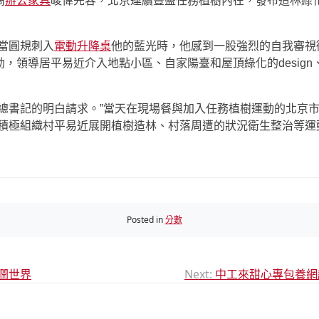
高
辦公家具
峻偉先容，北京連續豐盛任務植樹內在，發布造林綠
當圓規刺入
電動升降桌
他的藍光時，他感到一股強烈的自我審視
，領導居平易近介入地點小區、自家陽臺和屋頂綠化的desig
是總書記的明白請求。”當天在現場餐與加入任務植樹運動的北京
部積極組織村平易近展開植樹造林、村落周遭的狀況衛生整治等運
Posted in
分數
浸潤世界
Next:
中工來甜心專包養網