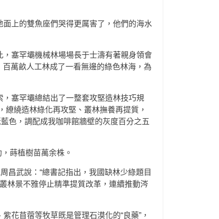
地面上的雙魚座們哭得更厲害了，他們的海水
此，塞罕壩機械林場場長于士濤有著親身領會
，百萬畝人工林成了一看無邊的綠色林海，為
索，塞罕壩總結出了一整套攻堅造林技巧規
，繚繞造林綠化再攻堅、叢林撫養再提質，
誕藍色，調配成我咖啡館牆壁的灰度百分之五
動，蒔植樹苗萬余株。
周昌武說：“總書記指出，我國缺林少綠題目
岸叢林景不雅停止精準提質改革，連續推動涔
紫花苜蓿等牧草既是管理石漠化的“良藥”，