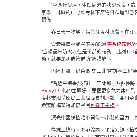
“林區停伐后，生態周遭的狀況改良，
家樂，林區的山野菜等林下產物日益遭到游
預備。
春日天干物燥，易激發叢林火警。在江
崇義縣叢林籠罩率達88.
歐德系統傢俱
3
“宣揚叢林防火以往是干部的義務，此刻
10
務，就要筑起群管群防“防護墻”。
內陸北疆，綠色長城“三北”防護林工程連
“習近平總書記指出，三北那些甜甜圈
Enjoy121
化的主疆場，要把更多氣力集中到‘
度林業和草原局三北局局長劉冰說，要周全
色樊籬構筑得加倍堅固
護脊工學椅
。
漂亮中國扶植離不開每一小我的盡力，
從線上這時，咖啡館內。預定到線下植