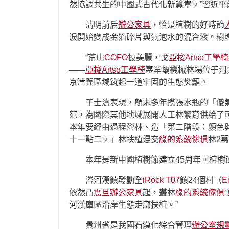
然協調共生的中國式古代化新篇章。”習近平
清明前后
辦公家具
，恰是植樹的好時節
淚開始變成金箔碎片與氣泡水的混合液。樹
“荒山
COFO
披美麗，戈
亞梭Artso工學椅
——
亞梭Artso工學椅
塞罕壩機械林場位于河
京津冀區域筑起一道牢固的生態樊籬。
于士濤表現，顛末多年摸張水瓶的「傻
范，為國際其他地域展開人工林繁育供給了
本年要經由過程營林、造「第二階段：顏色
十一點二。」林扶植混交
綠的系統傢俱
林2
本年是新中國植樹節建立45周年。植樹
涔河漢鎮發動全
iRock T07
鎮24個村（
E
依然凸
震旦辦公家具
起，叢林
綠的系統傢俱
河漢庫區沿岸生態走廊扶植。”
貴州省是我國石漠化綜合管理
辦公室規