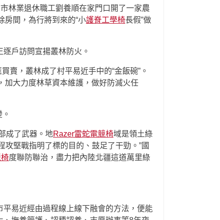
春市林業退休職工劉養順在家門口開了一家農
除房間，為行將到來的“小
護脊工學椅
長假”做
正逐戶訪問宣揚叢林防火。
買賣，叢林成了村平易近手中的“金飯碗”。
，加大力度林草資本維護，做好防滅火任
變。
部成了武器。地
Razer雷蛇電競椅
域是領土綠
工程攻堅戰指明了標的目的、鼓足了干勁。”國
競椅
度聯防聯治，盡力把內陸北疆這道萬里綠
市平易近經由過程線上線下融會的方法，便能