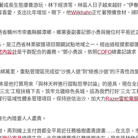
靠著成長生態康養游玩、林下經濟等，林區人日子越來越好。”伊
客喜愛，支出比年增加。眼下，他
Wilkhahn
正忙著預備食材、掃
西省贛州市崇義縣麟潭鄉，鄉黨委副書記鄧小勇與幾位村平易近
%，是江西省林業碳匯項目開闢試點地域之一。經由過程摸索碳匯
0室內設計
是干群配合的義務。”鄧小勇說，依照
COFO
總書記請求
綿萬里，重點管理區完成從“沙進人退”到“綠進沙退”的汗青性改
原本是他打算用來「與林天秤進行甜點哲學討論」的道具，現在全
三北’工程扶植下去，筑牢北疆綠色長城。這為我們打好‘三北’
實行區域性體系管理項目，保持迷信治沙，加大力
Razer雷蛇電
綠化內陸要人人盡責。
樹，再到線上支付首都全平易近任務植樹盡責證書……在北京，