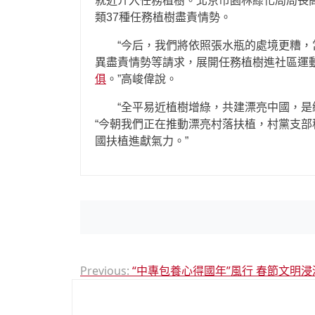
就近介入任務植樹。北京市園林綠化局局長
類37種任務植樹盡責情勢。
“今后，我們將依照張水瓶的處境更糟，
異盡責情勢等請求，展開任務植樹進社區運動
俱
。”高峻偉說。
“全平易近植樹增綠，共建漂亮中國，
“今朝我們正在推動漂亮村落扶植，村黨支
國扶植進獻氣力。”
文
Previous:
“中專包養心得國年”風行 春節文明
章