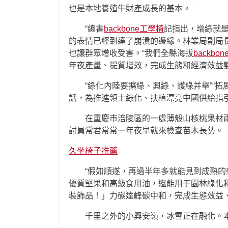
也是本地養殖牛財產成長的基本。
“總書
backbone工學椅
記指出，增綠就
的表情已經到達了崩潰的邊緣。林業局副局
也讓群眾增收受害。“我們全縣海拔
backbo
年夜產量、提質增效，完成生態和經濟效益雙
“綠化內陸要擴綠、興綠、護綠并舉”“拓
話，為推進領土綠化、扶植漂亮中國供給指
在重慶市涪陵區的一處薄殼山核桃果材
討員常君常常一年夜早就來檢查苗木長勢。
久坐椅子推薦
“假如順遂，再過半年多就能見到成熟
優質堅果和高級食用油，還能用于園林綠化
裝飾品！」力碳達峰碳中和，完成生態效益
千里之外的小興安嶺，冰雪正在融化。