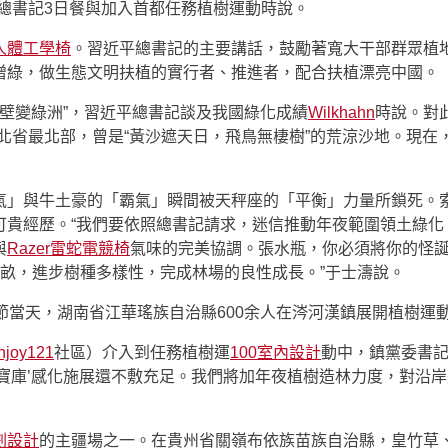
總書記3日餐與加入首都任務植樹運動時說。
人體工學椅
。習近平總書記的主要講話，鼓勵著寬大干部群眾植
增綠，做生態文明扶植的實行者、推進者，配合扶植漂亮中國。
壁變綠洲”，習近平總書記談及我國綠化成績
Wilkhahn
時說。對
北省最北部，曾是“黃沙遮天日，飛鳥無棲樹”的荒涼沙地。現在
氣」與牛土豪的「霸氣」瞬間被天秤座的「平衡」力量所鎖死。
可貴經歷。“我們要依照總書記請求，迷信推動年夜範圍領土綠化
與
Razer雷蛇電競椅
氣味的完美協調。張水瓶，你必須將你的怪
萬畝，進步樹種多樣性，完成林場的良性成長。”于士濤說。
節當天，湖南省江華瑤族自治縣600余人在涔河漢鎮展開植樹運
njoy121
社區）介入到任務植樹運
100室內設計
動中，鎮黨委書記
‘寶庫’感化施展還不敷充足。我們將加年夜植樹造林力度，對沿
劃設計
的主疆場之一。在貴州省關嶺布依族苗族自治縣，皇竹草、