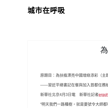
S
k
城市在呼吸
i
p
t
o
c
o
為
n
t
e
n
t
原題目：為扶植漂亮中國增綠添彩（主
——習近平總書記在餐與加入首都任務
新華社北京4月3日電
新華社記者
ergo
“明天我們一路種樹，就是要號令大師