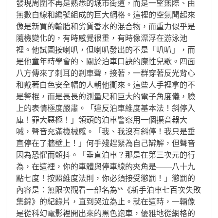
發現周圍不再是熟悉的城市街道，而是一望無際、由
無數白線和編號組成的巨大網格。這裡的空氣聞起來
像是新買的輪胎和劣質香水的混合物，而重力似乎是
隨機變化的，有時感覺很重，有時像漂浮在游泳池
裡。他試圖按喇叭，但喇叭發出的不是「叭叭」，而
是他童年時學會的、關於泊車口訣的魔性兒歌。四面
八方傳來了刺耳的剎車聲，接著，一群穿著反光背心
和戴著白色安全帽的人朝他衝來。這些人手裡拿的不
是警棍，而是長長的測量尺和巨大的電子角度儀，臉
上的表情極度嚴肅。「違反泊車維度基本法！斜停入
庫！罪大惡極！」領頭的泊車警察用一個擴音器大
喊，聲音充滿機械感。「我、我沒有斜停！我只是垂
直停在了牆壁上！」何手殘趕緊為自己辯解，但聲音
因為恐懼而顫抖。「垂直泊車？那是在第三次元的行
為，在這裡，你的車體與停車線的夾角是——八十九
點七度！按照維度法則，你必須接受懲罰！」懲罰的
內容是：無限次觀看一部名為**《新手泊車七百次失敗
集錦》的紀錄片，直到哭泣為止。就在這時，一輛像
是從科幻電影裡開出來的黑色跑車，優雅地從網格的