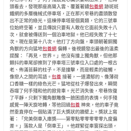
頭看去，發現那座高聳入雲、覆蓋著鏽
包養網
跡斑斑
鐵網的多層機械式停車塔，正在那片窄巷的盡頭散發
出不正常的綠光。這棟停車塔是個異類，它的三號車
位始終空著，並且傳說只要有人敢在它面前失敗十八
次，就會被傳送到一個泊車地獄。他已經失敗了十七
次。現在是第十八次。他打了方向盤，車頭朝著銅獨
角獸的方向猛地
包養網
偏轉。後視鏡發出最後的溫柔
提醒：「再見，世界。」他沒有撞上獨角獸，但他那
顫抖的車尾卻擦到了停車塔三號車位入口處的一根古
老、佈滿苔蘚的柱子。不是撞擊，而是輕柔的碰觸，
像戀人之間的耳語。
包養
接著，一道濃郁的、像薄荷
口香糖一樣的綠色光芒。猛地從柱子爆發出來，瞬間
吞噬了何手殘和他的掀背車。光芒消失後，窄巷恢復
了平靜，只剩下獨角獸雕像一臉困惑的表情。何手殘
感覺一陣天旋地轉，等他回過
包養
神來，他的車子竟
然垂直停在一個貼滿了巨大獎狀的牆壁上。獎狀上寫
著：「完美倒車入庫獎——第零點零零零零零九度偏
差。」落款人是「倒車王」。他趕緊從車窗探出頭，