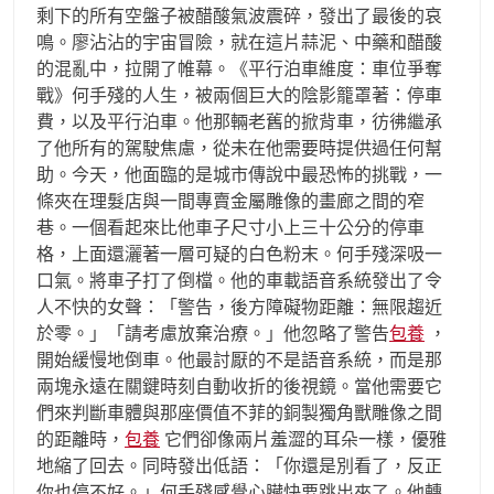
剩下的所有空盤子被醋酸氣波震碎，發出了最後的哀
鳴。廖沾沾的宇宙冒險，就在這片蒜泥、中藥和醋酸
的混亂中，拉開了帷幕。《平行泊車維度：車位爭奪
戰》何手殘的人生，被兩個巨大的陰影籠罩著：停車
費，以及平行泊車。他那輛老舊的掀背車，彷彿繼承
了他所有的駕駛焦慮，從未在他需要時提供過任何幫
助。今天，他面臨的是城市傳說中最恐怖的挑戰，一
條夾在理髮店與一間專賣金屬雕像的畫廊之間的窄
巷。一個看起來比他車子尺寸小上三十公分的停車
格，上面還灑著一層可疑的白色粉末。何手殘深吸一
口氣。將車子打了倒檔。他的車載語音系統發出了令
人不快的女聲：「警告，後方障礙物距離：無限趨近
於零。」「請考慮放棄治療。」他忽略了警告
包養
，
開始緩慢地倒車。他最討厭的不是語音系統，而是那
兩塊永遠在關鍵時刻自動收折的後視鏡。當他需要它
們來判斷車體與那座價值不菲的銅製獨角獸雕像之間
的距離時，
包養
它們卻像兩片羞澀的耳朵一樣，優雅
地縮了回去。同時發出低語：「你還是別看了，反正
你也停不好。」何手殘感覺心臟快要跳出來了。他轉