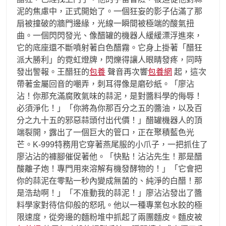
泥的焦慮中，正式開始了。一個狂妄的影子佔滿了那
扇被撞破的牆門邊緣，光線一瞬間被極端的酸氣扭
曲。一個閃閃發光、像醋罐的機器人緩緩漂浮進來，
它的底座還不斷噴射著白色醋霧。它身上掛著「醋狂
派大勝利」的霓虹燈牌，閃爍得讓人眼睛發疼，同時
發出警報。王醋狂的
包養
聲音再次響
包養網
起，這次
帶著金屬回音的嘲弄，刺耳得像是磨砂紙。「廖沾
沾！你那充滿腐敗氣味的蒜泥，是對醬料學的侮辱！
必須淨化！」「你將為你那百分之五的醬油，以及百
分之九十五的邪惡蒜頭付出代價！」醋罐機器人的頂
端裂開，露出了一個巨大的管口，正在聚積藍色光
芒。K-999特務用它穿著燕尾服的小爪子，一把抓住了
廖沾沾的褲腳催促著他。「快點！沾沾先生！那是醋
酸離子炮！專門用來溶解有機發酵物的！」「它會把
你的蒜泥在零點一秒內變成無菌的、純淨的白醋！那
是浩劫啊！」「不准動我的蒜泥！」廖沾沾發出了醬
料學家對待信仰般的怒吼。他以一種專業包水餃的極
限速度，從旁邊的麵粉堆中抓起了兩團麵皮。麵皮被