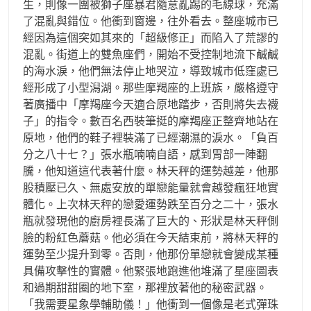
生，則像一團被獅子座暴君隨意亂踢的毛線球，充滿
了混亂與錯位。他衝到窗邊，往外看去。整座城市已
經因為這個突如其來的「超級修正」而陷入了荒謬的
混亂。街道上的雙魚座們，開始不受控制地流下鹹鹹
的海水淚，他們無法停止地哭泣，導致城市低窪處已
經形成了小型潟湖。那些摩羯座的上班族，嚴格遵守
著廣播中「摩羯座今天適合原地踏步，否則將失去襪
子」的指令。數百名西裝筆挺的摩羯座正整齊地站在
原地，他們的鞋子裡裝滿了已經潮濕的淚水。「負百
分之八十七？」張水瓶喃喃自語，感到胃部一陣翻
騰，他知道這代表著什麼。林天秤的運勢越差，他那
股積壓已久、無處安放的單戀能量就會越發瘋狂地實
體化。上次林天秤的戀愛運勢跌至百分之二十，張水
瓶就發現他的廚房裡長滿了巨大的、形狀是林天秤側
臉的粉紅色蘑菇。他必須在今天結束前，將林天秤的
運勢至少提升到零。否則，他那份單戀就會變成某種
具備攻擊性的實體。他緊張地跑進他堆滿了星座圖表
和過期甜甜圈的地下室，那裡放著他的秘密武器。
「我需要星象學輔助儀！」他衝到一個像是老式彈珠