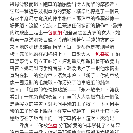
邊緣漂移而過。跑車的輪胎發出令人陶醉的摩擦聲，
它以一種近乎蔑視重力的姿態，精準地停進了一個只
有它車身尺寸寬度的停車格中。那泊車的過程就像一
場舞蹈，流暢、完美，且毫無任何多餘的動作**。跑車
的駕駛座上走出一
包養網
個全身黑色皮衣的女人，她
戴著一副透明護目鏡，冷酷地朝著何手殘的方向走
來。她的步伐優雅而精準，每一步都像是被測量過一
樣，完美地落在網格線上。「車影大人！
包養網
」泊
車警察們立刻立正站好，連測量尺都顫抖著不敢發出
聲音。她走到何手殘面前，輕蔑地掃了一眼他那輛垂
直貼在牆上的掀背車，語氣冰冷。「新手，你的車技
像一團混亂的毛線球。你污染了泊車維度的純粹
性。」「但你的後視鏡貼紙——『永不放棄』，讓我
看到了一絲愚蠢的勇氣。」車影大人突然掏出一個像
是遙控器的裝置，對著何手殘的車子按了一下。何手
殘的車子從牆上脫落，在空中旋轉了一百八十度，穩
穩地停在了地面上的一個停車格中。這次，夾角是
——零度。「你被
包養
分配給我的泊車學徒了。如果
泊車是一種宗教，你就是那個連方向盤都沒摸過的新