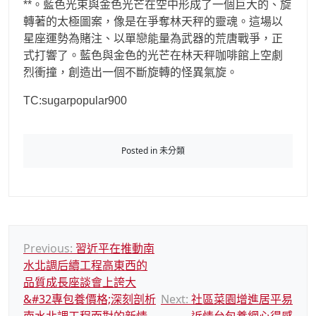
**。藍色光束與金色光芒在空中形成了一個巨大的、旋
轉著的太極圖案，像是在爭奪林天秤的靈魂。這場以
星座運勢為賭注、以單戀能量為武器的荒唐戰爭，正
式打響了。藍色與金色的光芒在林天秤咖啡館上空劇
烈衝撞，創造出一個不斷旋轉的怪異氣旋。
TC:sugarpopular900
Posted in 未分類
文
Previous:
習近平在推動南
水北調后續工程高東西的
章
品質成長座談會上誇大
導
&#32專包養價格;深刻剖析
Next:
社區菜園增進居平易
覽