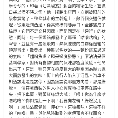
髒兮兮的，印著《沾醬秘笈》封面的皺衛生紙，塞進
口袋以備不時之需。他一腳踏出店門，立刻被眼前的
景象震驚了。整條城市的主幹道上，數百個交通信號
燈，從東邊到西邊，從高架橋到巷弄口，全部變成了
綠燈。它們不是交替閃爍，而是固定在「通行」的狀
態，同時，每一個燈箱都發出了那種「咕嚕咕嚕」的
聲音，並且有一層淡淡的、熱氣騰騰的白霧從燈箱的
頂部冒出，散發出一種難以名狀的——麵粉蒸煮過頭
的氣味。「麵粉焦慮？還是過度發酵？」廖沾沾是個
醬料學家，對所有食物相關的氣味都極度敏感。他聞
出來了，這是一種只有在極度巨大的麵團因為壓力過
大而散發出的氣味。街上的行人陷入了混亂。汽車不
知道該走還是該停，因為無論從哪個方向看，都是綠
燈。一個穿著西裝的男人小心翼翼地把車停在路中
央，搖下車窗，對著紅綠燈大喊：「喂！你為什麼咕
嚕咕嚕？你倒是紅一下啊！我要向左轉！綠燈沒用
啊！」廖沾沾感覺到一陣心悸。這種氣味，這種不祥
的「咕嚕」聲，與他兒時聽到的家傳預言不謀而合。