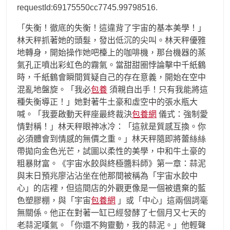
requestId:69175550cc7745.99798516.
「失衡！徹底的失衡！這違背了宇宙的基本美學！」
林天秤抓著她的頭髮，發出低沉的尖叫。林天秤優雅
地轉身，開始操作她吧檯上的咖啡機，那台機器的蒸
氣孔正噴出彩虹色的霧氣。當甜甜圈悖論擊中千紙鶴
時，千紙鶴會瞬間質疑自己的存在意義，開始在空中
混亂地盤旋。「我必
包養
須親自出手！只有我能將這
種失衡導正！」她對著牛土豪和虛空中的張水瓶大
喊。「我要啟動天秤座最終裁決
包養網
儀式：強制愛
情對稱！」林天秤眼神冰冷：「這就是質感互換。你
必須體會到情感的無價之重。」林天秤隨即將蕾絲絲
帶拋向金色光芒，試圖以柔性的美學，中和牛土豪的
粗暴財富。《宇宙水餃與終極醬料師》第一章：蒜泥
與末日預兆廖沾沾坐在他那間被稱為「宇宙水餃中
心」的店裡，但這間店的外觀更像是一個被遺棄的藍
色塑膠棚，與「宇宙
包養網
」或「中心」這兩個詞毫
無關係。他正在對著一缸已經發酵了七個月又七天的
老蒜泥嘆氣。「你還不夠靈動，我的蒜泥。」他輕聲