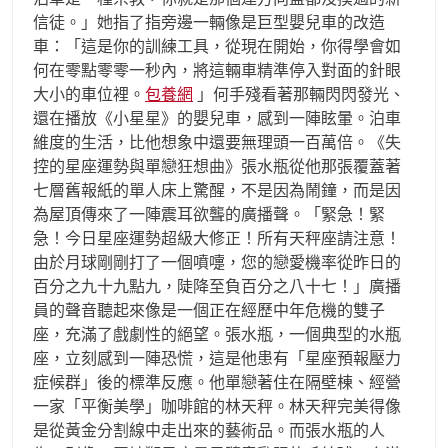
信徒。」她指了指旁邊一輛像是巨型嬰兒車的改造
車：「這是你的訓練工具，從現在開始，你得學會如
何在零點零零一秒內，將這輛車精準停入對面的針眼
大小的車位裡。
包養網
」何手殘看著那輛閃閃發光、
還在播放《小星星》的嬰兒車，感到一陣眩暈。泊車
維度的生活，比他想象中還要無理頭一百萬倍。《失
控的星座運勢與單戀狂想曲》張水瓶從他那張覆蓋著
七層舊報紙的單人床上驚醒，不是因為鬧鐘，而是因
為屋頂傳來了一陣震耳欲聾的廣播聲。「緊急！緊
急！今日星座運勢超級大修正！所有天秤座請注意！
由於月球剛剛打了一個噴嚏，您的戀愛機率從昨日的
百分之九十九點九，陡降至負百分之八十七！」廣播
員的聲音聽起來像是一個正在經歷中年危機的雙子
座，充滿了戲劇性的絕望。張水瓶，一個典型的水瓶
座，立刻感到一陣恐慌，這是他患有「星座預報壓力
症候群」後的標準反應。他單戀著住在隔壁棟、經營
一家「平衡美學」咖啡館的林天秤。林天秤完美得像
是從黃金分割線中走出來的藝術品。而張水瓶的人