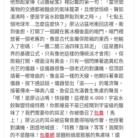
他想起家傳《沾醬秘笈》裡記載的第一句：「當世間
萬物的交通都被麵皮的氣味籠罩，且燈號恒綠、聲如
湯沸時，便是宇宙水餃臨界點到來之時。」「七點五
個地球年…怎麼這麼快？」廖沾沾猛地衝回店裡，衝
到後廚，打開了一個藏在舊冰櫃後面的暗門。暗門裡
放著一個老舊的、像是古代金屬保險箱的東西。他輸
入了密碼：「一醬二醋三油四辣五蒜泥」（這是醬料
界的基礎公式，只有像他這樣的傳統派才會用）。保
險箱打開，裡面沒有黃金，只有一個閃爍著詭異紅色
光芒的儀器。這儀器很像一個老式的對講機，但頂部
插著一根彎曲的、像韭菜一樣的天線。他顫抖著拿起
儀器，按下通話鈕。儀器發出「滋——」的電流聲，
接著傳來一陣高八度、急促且充滿養生焦慮的聲音。
「喂！是廖沾沾嗎！快接聽！這裡是 K-999！宇宙水
餃聯盟特級特務！你那邊是不是已經聞到宇宙級的酸
味了？我們需要你的蒜泥！你被徵召了
包養
！馬
上！」廖沾沾的耳朵被這聲音震得嗡嗡作響，他捏著
對講機，困惑地喊道：「特務？酸味？等等！我聞到
的不是酸味！
包養網
是麵粉過度膨脹的焦慮味！還