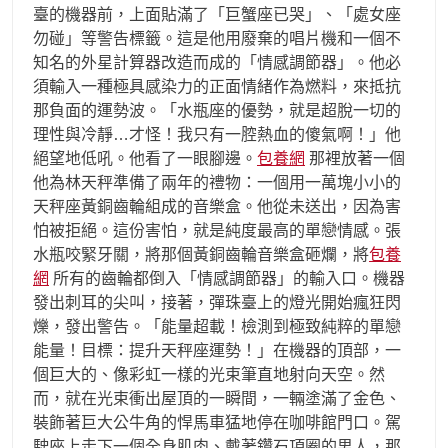
臺的機器前，上面貼滿了「巨蟹座已哭」、「處女座
勿碰」等警告標籤。這是他用廢棄的唱片機和一個不
知名的外星計算器改造而成的「情感調節器」。他必
須輸入一種極具感染力的正面情緒作為燃料，來抵抗
那負面的運勢波。「水瓶座的優勢，就是超脫一切的
理性與冷靜…才怪！我只有一腔熱血的傻氣啊！」他
絕望地低吼。他看了一眼腳邊。
包養網
那裡放著一個
他為林天秤準備了兩年的禮物：一個用一萬塊小小的
天秤座黃銅齒輪組成的音樂盒。他從未送出，因為害
怕被拒絕。這份害怕，就是純度最高的單戀情感。張
水瓶咬緊牙關，將那個黃銅齒輪音樂盒砸爛，將
包養
網
所有的齒輪都倒入「情感調節器」的輸入口。機器
發出刺耳的尖叫，接著，彈珠臺上的燈光開始瘋狂閃
爍，發出警告。「能量超載！檢測到極致純粹的單戀
能量！目標：提升天秤座運勢！」在機器的頂部，一
個巨大的、像彩虹一樣的光束筆直地射向天空。然
而，就在光束衝出屋頂的一瞬間，一輛塗滿了金色、
裝飾著巨大公牛角的悍馬車猛地停在咖啡館門口。駕
駛座上走下一個全身肌肉、戴著鑽石項圈的男人，那