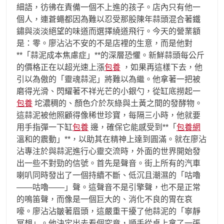
細語，彷彿在責備一個不上進的孩子。店內只有他一
個人，連蒼蠅都因為難以忍受那股陳年蒜頭混合著鐵
鏽與淡淡絕望的味道而選擇繞道飛行。今天的營業額
是：零。廖沾沾不安的不是店裡的生意，而是他對
**「蒜泥成本焦慮症」**的深層恐懼。新鮮蒜頭每公斤
的價格正在以超光速上漲
包養
，如果再這樣下去，他
引以為傲的「靈魂蒜泥」將難以為繼。他拿著一把被
磨得光滑、閃耀著不祥光芒的小銀勺，從缸底撈起一
包養
坨濃稠的、顏色介於灰綠與土黃之間的發酵物。
這蒜泥被他照顧得像稀世珍寶，每隔三小時，他就要
用手指彈一下缸
包養
邊，確保它能感受到**「
包養網
溫和的震動」**，以助其在精神上達到圓滿。就在廖沾
沾專注於與蒜泥進行心靈交流時，外面的世界開始發
出一些不對勁的信號。首先是聲音。街上所有的汽車
喇叭同時發出了一個持續不斷、低沉且潮濕的「咕嚕
——咕嚕——」聲。這聲音不是引擎聲，也不是正常
的鳴笛聲，而像是一個巨大的、消化不良的胃在哀
嚎。廖沾沾皺著眉頭，這嚴重干擾了他蒜泥的「寧靜
冥想」。他決定出去看個究竟，順手從桌上拿了一張