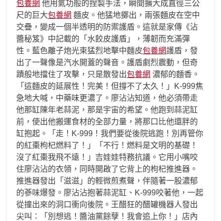
包養網
他用氣功般的捏製手法，瞬間擴大成直徑三公
尺的巨大
包養網
麵皮。他猛地擲出，兩張麵皮在空中
交疊，變成一個半透明的防禦護盾。這就是家傳《沾
醬秘笈》中記載的「水餃皮護盾」，薄韌而充滿彈
性。藍色離子炮光束猛烈地擊中麵皮
包養網
護盾，發
出了一聲像是汽水開蓋的聲音。護盾劇烈震動，但奇
蹟般地擋住了攻擊，只是散發出
包養網
濃郁的麵香。
「這麵皮的延展性！完美！但撐不了太久！」K-999焦
急地大喊，中藥味更濃了。廖沾沾知道，他必須帶走
他那缸陳年老蒜泥，那是宇宙的希望。他跑到蒜泥缸
前，使出他搬運食材的全部力量，將那口比他還胖的
缸抱起。「走！K-999！我們要從後院逃跑！別再管你
的紅棗枸杞燃料了！」「不行！燃料是文明的基礎！
沒了紅棗我飛不遠！」吉娃娃特務抗議。它用小嘴咬
住廖沾沾的衣領，同時開啟了它背上的枸杞推進器。
推進器發出「滋滋」的輕微煎煮聲，伴隨著一股濃郁
的蔘味爆發。廖沾沾抱著蒜泥缸、K-999咬著他，一起
從撞出來的洞口衝向後院。王醋狂的醋罐機器人發出
尖叫：「別想逃！醬油黨餘孽！我會追上你！」店內