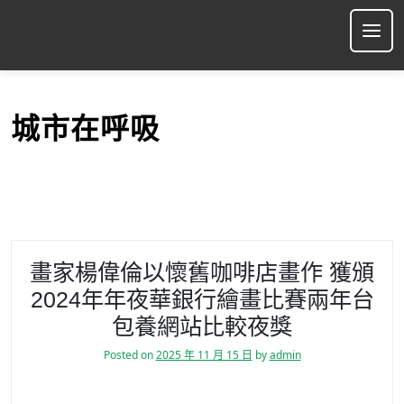
S
k
Ope
i
p
t
o
城市在呼吸
c
o
n
t
e
n
t
畫家楊偉倫以懷舊咖啡店畫作 獲頒
2024年年夜華銀行繪畫比賽兩年台
包養網站比較夜獎
Posted on
2025 年 11 月 15 日
by
admin