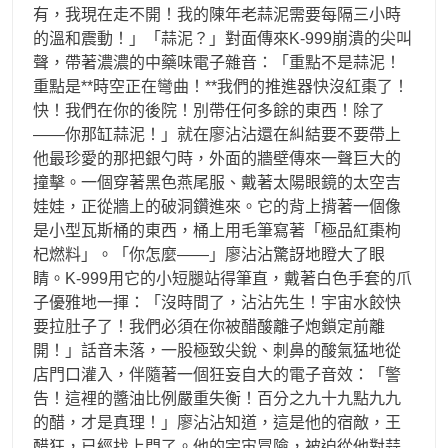
有，我現在走不開！我的陳年老蒜泥需要每隔三小時
的溫和震動！」「蒜泥？」對面傳來K-999崩潰的尖叫
聲，帶著濃濃的中藥味電子雜音：「重點不是蒜泥！
重點是**時空正在彎曲！**我們的推進器快沒紅棗了！
快！我們在你的後院！別帶任何多餘的東西！除了
——你那缸蒜泥！」就在廖沾沾還在糾結要不要帶上
他最珍愛的那把銀勺時，外面的牆壁傳來一聲巨大的
撞擊。一個穿著黑色燕尾服、戴著太陽眼鏡的太空吉
娃娃，正從牆上的破洞鑽進來。它的背上揹著一個像
是小型瓦斯桶的東西，桶上用毛筆寫著「極品紅棗枸
杞燃料」。「你怎麼——」廖沾沾驚訝地瞪大了眼
睛。K-999用它的小短腿站得筆直，戴著白色手套的爪
子優雅地一揮：「沒時間了，沾沾先生！宇宙水餃快
要拉肚子了！我們必須在你被醋酸離子炮鎖定前離
開！」話音未落，一股極致尖銳、刺鼻的酸氣猛地從
店門口灌入，伴隨著一個狂妄自大的電子音效：「警
告！這裡的醬油比例嚴重失衡！百分之九十九點九九
的醋，才是真理！」廖沾沾知道，這是他的宿敵，王
醋狂，已經找上門了。他的宇宙冒險，被迫從他對蒜