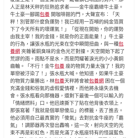
人正是林天秤的狂熱追求者——金牛座霸總牛土豪。
牛土豪一腳踢
包養
開咖啡館的門，大聲宣布：「天
秤！別管那什麼負運勢！我已經用一百噸的純金箔買
下了今天所有的壞運氣！」「從現在開始，你的運勢
由我主宰！我的金錢，就是你的正面能量！」牛土豪
的行為，讓張水瓶的光束在空中瞬間扭曲，與一種
包
養網
夾雜著銅臭味的金色光芒對撞。天空開始下起了
荒謬的雨。雨點不是水，而是閃耀著淚光的小小黃銅
齒輪。「不行！金牛
包養
座的物質力量太強了！我的
單戀被汙染了！」張水瓶大喊。他知道，如果牛土豪
的物質力量勝出，林
包養
天秤將會被
包養網
困在一個
充滿金錢和俗氣的虛假愛情裡，而他將永遠失去機
會。張水瓶看向那機器，還剩下最後一個可以輸入的
「情緒燃料」口。他迅速撕下了貼在他背後衣領上，
那張寫著「我就是個單戀傻瓜」的標籤，丟了進去。
他必須用自己最真實的「傻氣」去對抗金牛座的「霸
氣」！調節器再次發出轟鳴，這一次，射向天空的光
束不再是彩虹色，而是充滿了水瓶座特有的怪誕藍色