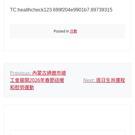
TC:healthcheck123 699f204e9901b7.89739315
Posted in
分數
文
Previous:
內蒙古通遼市總
工會展開2026年春節送暖
Next:
逐日生肖運程
章
和慰勞運動
導
覽