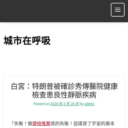
S
k
Ope
i
p
t
o
城市在呼吸
c
o
n
t
e
n
t
白宮：特朗普被確診秀傳醫院健康
檢查患良性靜脈疾病
Posted on
2026 年 2 月 26 日
by
admin
「失衡！徹
健檢推薦
底的失衡！這違背了宇宙的基本