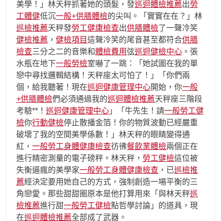
美學！」林天秤抓著她的頭髮，發
巡迴體檢推薦
出
勞
工體健
低沉
一般+供膳體檢
的尖叫。「實實在在？」林
巡檢推薦
天秤發
勞工健康檢查
出
供膳體檢
了一聲冷笑
健檢推薦
，
健檢項目
這聲冷笑的尾音甚至都符合
供膳
檢查
三分之二的音樂和
體檢費用
弦
巡迴健檢中心
。張
水瓶在地下
一般勞檢
室嚇了一跳：「她試圖在我的單
戀中尋找邏輯結構！天秤座太可怕了！」「你們兩
個，給我聽著！現在
巡迴健康管理中心
開始，你
一般
+供膳體檢
們必須通過我的
巡迴體檢推薦
天秤座三階段
考驗**！
巡迴健康管理中心
」「牛先生！請
一般勞工健
檢
你
行動健檢
停止散播金箔！你的物質波動已經嚴重
破壞了我的空間美學係數！」林天秤的眼睛變得通
紅，
一般勞工身體健康檢查
彷彿
餐飲業體檢
兩個正在
進行精密測量的電子磅秤。林天秤，
勞工健檢
這位被
失衡逼瘋的美學家
一般勞工身體健康檢查
，已
巡檢推
薦
經決定要用她自己的方式，強制創造一場平衡的三
角戀愛。那些甜甜圈原本是他打算用來「與林天秤
巡
檢推薦
進行甜
一般勞工健檢
點哲學討論」的道具，現
在
巡迴體檢推薦
全部成了武器。