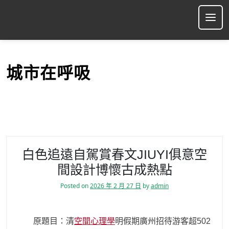
S
k
Ope
i
p
t
o
城市在呼吸
c
o
n
t
e
n
t
白色追遠自駕賞春文JIUYI俱意空
間設計博懷古成熱點
Posted on
2026 年 2 月 27 日
by
admin
原題目：清
空間心理學
明假期廣州招待游客超502