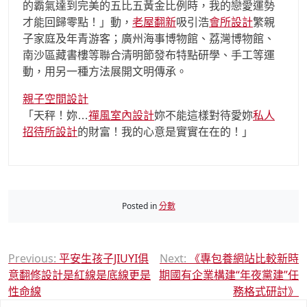
的霸氣達到完美的五比五黃金比例時，我的戀愛運勢
才能回歸零點！」動，
老屋翻新
吸引浩
會所設計
繁親
子家庭及年青游客；廣州海事博物館、荔灣博物館、
南沙區藏書樓等聯合清明節發布特點研學、手工等運
動，用另一種方法展開文明傳承。
親子空間設計
「天秤！妳…
禪風室內設計
妳不能這樣對待愛妳
私人
招待所設計
的財富！我的心意是實實在在的！」
Posted in
分數
文
Previous:
平安生孩子JIUYI俱
Next:
《專包養網站比較新時
意翻修設計是紅線是底線更是
期國有企業構建“年夜黨建”任
章
性命線
務格式研討》
導