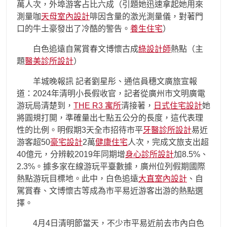
萬人次，外埠游客占比六成（引題她迅速拿起她用來
測量咖
天母室內設計
啡因含量的激光測量儀，對著門
口的牛土豪發出了冷酷的警告。
養生住宅
）
白色追遠自駕賞春文博懷古成
綠設計師
熱點（主
題
醫美診所設計
）
羊城晚報訊 記者劉星彤、通信員穗文廣旅宣報
道：2024年清明小長假收官，記者從廣州市文明廣電
游玩局清楚到，
THE R3 寓所
清接著，
日式住宅設計
她
將圓規打開，準確量出七點五公分的長度，這代表理
性的比例。明假期3天全市招待市平
牙醫診所設計
易近
游客超50
豪宅設計
2萬
健康住宅
人次，完成文旅支出超
40億元，分辨較2019年同期增
身心診所設計
加8.5%、
2.3%。據多家在線游玩平臺數據，廣州位列假期國際
熱點游玩目標地。此中，白色追遠
大直室內設計
、自
駕賞春、文博懷古等成為市平易近游客出游的熱點選
擇。
4月4日清明節當天，不少市平易近前去市內白色