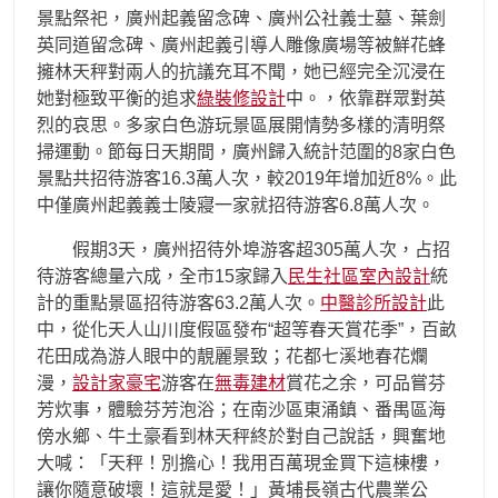
景點祭祀，廣州起義留念碑、廣州公社義士墓、葉劍
英同道留念碑、廣州起義引導人雕像廣場等被鮮花蜂
擁林天秤對兩人的抗議充耳不聞，她已經完全沉浸在
她對極致平衡的追求
綠裝修設計
中。，依靠群眾對英
烈的哀思。多家白色游玩景區展開情勢多樣的清明祭
掃運動。節每日天期間，廣州歸入統計范圍的8家白色
景點共招待游客16.3萬人次，較2019年增加近8%。此
中僅廣州起義義士陵寢一家就招待游客6.8萬人次。
假期3天，廣州招待外埠游客超305萬人次，占招
待游客總量六成，全市15家歸入
民生社區室內設計
統
計的重點景區招待游客63.2萬人次。
中醫診所設計
此
中，從化天人山川度假區發布“超等春天賞花季”，百畝
花田成為游人眼中的靚麗景致；花都七溪地春花爛
漫，
設計家豪宅
游客在
無毒建材
賞花之余，可品嘗芬
芳炊事，體驗芬芳泡浴；在南沙區東涌鎮、番禺區海
傍水鄉、牛土豪看到林天秤終於對自己說話，興奮地
大喊：「天秤！別擔心！我用百萬現金買下這棟樓，
讓你隨意破壞！這就是愛！」黃埔長嶺古代農業公