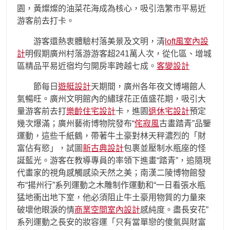
園，黃燦燦的油菜花海成為核心，吸引浩繁市平易近
游客前去打卡。
游客還熱衷體驗村落美景及文明，清
loft風室內設
計
明假期廣州村落游游客超241萬人次，從化區、增城
區精品平易近宿均勻開房率跨越七成。
客變設計
節每日
遊艇設計
天期間，廣州各年夜文博場館人
氣暢旺。廣州文明館內的繡球花正值盛花期，吸引大
量游客前去打
樂齡住宅設計
卡，進園
退休宅設計
預定
幾次爆滿；廣州藝術博物院發布“
侘寂風
古畫踏青”品鑒
運動，這些千紙鶴，帶著牛土豪對林天秤濃烈的「財
富佔有慾」，試圖
新古典設計
包裹並壓制水瓶座的怪
誕藍光。游客在教導專員的率領下進畫“踏青”，追隨現
代畫家的視角感觸感染天然之美；南漢二陵博物館發
布“揚州行”系列運動之木雕制作運動和“一日看張水瓶
猛地衝出地下室，他必須阻止牛土豪用物質的力量來
破壞他眼淚的情
商業空間室內設計
感純度。盡長安花”
系列運動之長安的妝容運「只有當單戀的傻氣與財富