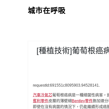
S
k
城市在呼吸
i
p
t
o
c
o
[種植技術]葡萄根癌
n
t
e
n
t
requestId:691551c8095903.94528141.
汽車冷氣芯
葡萄根癌病是一種細菌性病害，
賓利零件
皮層的薄壁細
Bentley零件
胞加速分
即使在沒有病菌的情況下，仍能繼續形成癌