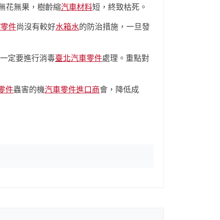
無花無果，樹齡縮
汽車材料
短，終致枯死。
W零件
尚沒有較好
水箱水
的防治措施，一旦發
一定要進行消毒
臺北汽車零件
處理。重點對
e零件
蟲害的機
汽車零件進口商
會，降低成