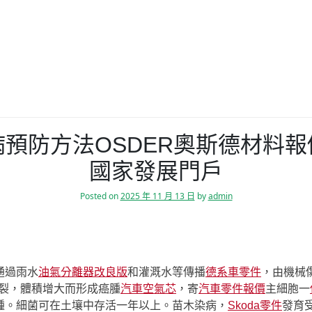
病預防方法OSDER奧斯德材料
國家發展門戶
Posted on
2025 年 11 月 13 日
by
admin
通過雨水
油氣分離器改良版
和灌溉水等傳播
德系車零件
，由機械
裂，體積增大而形成癌腫
汽車空氣芯
，寄
汽車零件報價
主細胞一
腫。細菌可在土壤中存活一年以上。苗木染病，
Skoda零件
發育