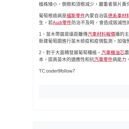
植株矮小，側根和須根減少，嚴重者葉片黃
葡萄根癌病是
福斯零件
內蒙自治區
德系車材
生，若
Audi零件
防治不及時，會造成毀滅性
1、苗木帶菌是遠距離傳
汽車材料報價
播的主
新建葡萄園進行苗木檢疫和疫情監測，加強
2、對于大面積發展葡萄種植，
汽車機油芯
盡
本，提高苗木的適應性和抗
汽車零件
病能力
TC:osder9follow7