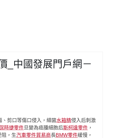
報價_中國發展門戶網－
傷、剪口等傷口侵入，細菌
水箱精
侵入后刺激
保時捷零件
旦變為癌腫細胞后
斯柯達零件
，
受阻，生
汽車零件貿易商
長
BMW零件
緩慢，