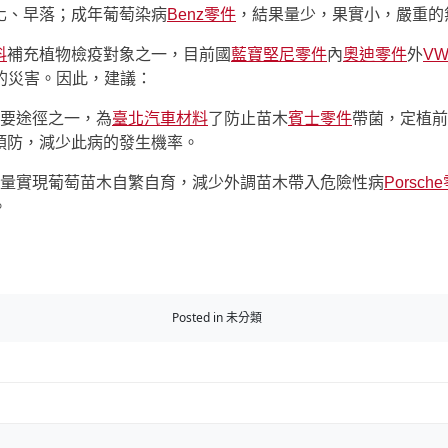
化、早落；成年葡萄染病
Benz零件
，結果量少，果實小，嚴重的
料
補充植物檢疫對象之一，目前國
藍寶堅尼零件
內
奧迪零件
外
V
的災害。因此，建議：
要途徑之一，為
臺北汽車材料
了防止苗木
賓士零件
帶菌，定植前
預防，減少此病的發生機率。
量實現葡萄苗木自繁自育，減少外調苗木帶入危險性病
Porsch
。
Posted in 未分類