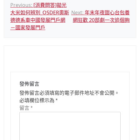
文
Previous:
[消費問答]拋光
大米如何辨別_OSDER奧斯
Next:
年末年夜甜心台包養
章
德德系車中國發展門戶網
網狂歡 20部劇一次追個夠
導
－國家發展門戶
覽
發佈留言
發佈留言必須填寫的電子郵件地址不會公開。
必填欄位標示為
*
留言
*