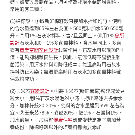
麩、殼皮等農副產品，均可作為栽培平菇的培養料。
常用的有三種：
(1)棉籽殼。①取新鮮棉籽殼直接加水拌和均勻，使料
的含水量達到65％左右為宜。500克料加水550-650毫
升。⑦用1％石灰水拌料，含7且昱同上。③用1％
會所
設計
石灰水和0．1％多菌靈拌料，含水量同上。多菌
靈有
商業空間室內設計
殺菌作用，石灰水可以調節PH
值，能夠抑制雜菌生長。因此，氣溫低時不易發生雜
菌污染，用清水拌料可降低成本；氣溫高時用石灰水
拌料防止污染；氣溫更高時用石灰水加多菌靈拌料確
保栽培成功。
(2)玉米芯
客變設計
。①將玉米芯(新鮮無霉)粉碎成黃豆
粒大小，用l％石灰水浸泡24小時，撈出略濾去多余水
分，加棉籽殼20-30％，使料的含水量達到65％左右為
宜。②玉米芯78％、麥麩20％、糖1％、石膏粉1％，
加水適量， 加棉籽
健康住宅
殼或麥麩是為了增加營
養成份，除棉籽殼以外的培養料都需要添加，