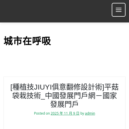
S
k
Ope
i
p
t
o
城市在呼吸
c
o
n
t
e
n
t
[種植技JIUYI俱意翻修設計術]平菇
袋栽技術_中國發展門戶網－國家
發展門戶
Posted on
2025 年 11 月 9 日
by
admin