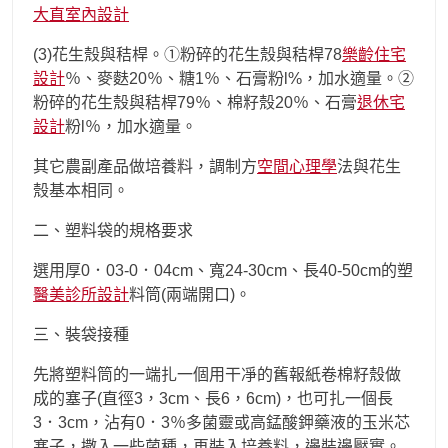
大直室內設計
(3)花生殼與秸桿。①粉碎的花生殼與秸桿78
樂齡住宅
設計
％、麥麩20％、糖1％、石膏粉l%，加水適量。②
粉碎的花生殼與秸桿79％、棉籽殼20％、石膏
退休宅
設計
粉l％，加水適量。
其它農副產品做培養料，調制方
空間心理學
法與花生
殼基本相同。
二、塑料袋的規格要求
選用厚0．03-0．04cm、寬24-30cm、長40-50cm的塑
醫美診所設計
料筒(兩端開口)。
三、裝袋接種
先將塑料筒的一端扎一個用干凈的舊報紙卷棉籽殼做
成的塞子(直徑3，3cm、長6，6cm)，也可扎一個長
3．3cm，沾有0．3％多菌靈或高錳酸鉀藥液的玉米芯
塞子，撒入一些菌種，再裝入培養料，邊裝邊壓實。