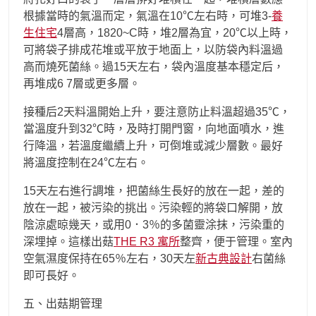
根據當時的氣溫而定，氣溫在10℃左右時，可堆3-
養
生住宅
4層高，1820~C時，堆2層為宜，20℃以上時，
可將袋子排成花堆或平放于地面上，以防袋內料溫過
高而燒死菌絲。過15天左右，袋內溫度基本穩定后，
再堆成6 7層或更多層。
接種后2天料溫開始上升，要注意防止料溫超過35℃，
當溫度升到32℃時，及時打開門窗，向地面噴水，進
行降溫，若溫度繼續上升，可倒堆或減少層數。最好
將溫度控制在24℃左右。
15天左右進行調堆，把菌絲生長好的放在一起，差的
放在一起，被污染的挑出。污染輕的將袋口解開，放
陰涼處晾幾天，或用0．3％的多菌靈涂抹，污染重的
深埋掉。這樣出菇
THE R3 寓所
整齊，便于管理。室內
空氣濕度保持在65％左右，30天左
新古典設計
右菌絲
即可長好。
五、出菇期管理