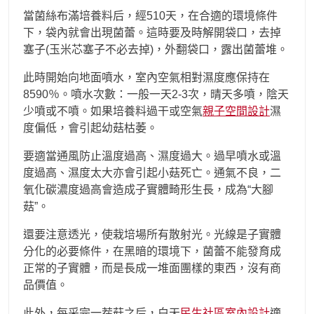
當菌絲布滿培養料后，經510天，在合適的環境條件
下，袋內就會出現菌蕾。這時要及時解開袋口，去掉
塞子(玉米芯塞子不必去掉)，外翻袋口，露出菌蕾堆。
此時開始向地面噴水，室內空氣相對濕度應保持在
8590％。噴水次數：一般一天2-3次，晴天多噴，陰天
少噴或不噴。如果培養料過干或空氣
親子空間設計
濕
度偏低，會引起幼菇枯萎。
要適當通風防止溫度過高、濕度過大。過早噴水或溫
度過高、濕度太大亦會引起小菇死亡。通氣不良，二
氧化碳濃度過高會造成子實體畸形生長，成為“大腳
菇”。
還要注意透光，使栽培場所有散射光。光線是子實體
分化的必要條件，在黑暗的環境下，菌蕾不能發育成
正常的子實體，而是長成一堆面團樣的東西，沒有商
品價值。
此外，每采完一茬菇之后，白天
民生社區室內設計
適