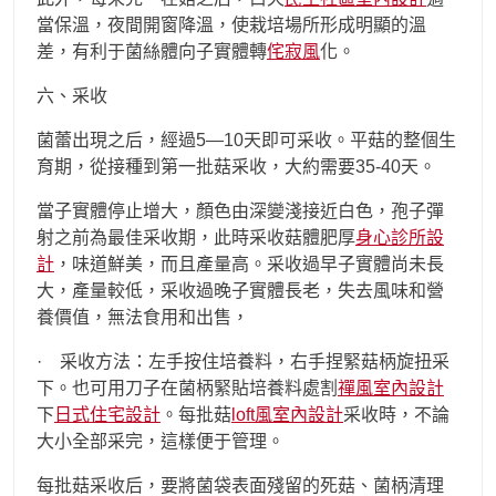
當保溫，夜間開窗降溫，使栽培場所形成明顯的溫
差，有利于菌絲體向子實體轉
侘寂風
化。
六、采收
菌蕾出現之后，經過5—10天即可采收。平菇的整個生
育期，從接種到第一批菇采收，大約需要35-40天。
當子實體停止增大，顏色由深變淺接近白色，孢子彈
射之前為最佳采收期，此時采收菇體肥厚
身心診所設
計
，味道鮮美，而且產量高。采收過早子實體尚未長
大，產量較低，采收過晚子實體長老，失去風味和營
養價值，無法食用和出售，
· 采收方法：左手按住培養料，右手捏緊菇柄旋扭采
下。也可用刀子在菌柄緊貼培養料處割
禪風室內設計
下
日式住宅設計
。每批菇
loft風室內設計
采收時，不論
大小全部采完，這樣便于管理。
每批菇采收后，要將菌袋表面殘留的死菇、菌柄清理