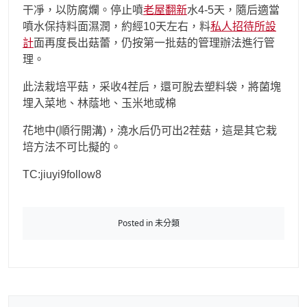
干凈，以防腐爛。停止噴
老屋翻新
水4-5天，隨后適當
噴水保持料面濕潤，約經10天左右，料
私人招待所設
計
面再度長出菇蕾，仍按第一批菇的管理辦法進行管
理。
此法栽培平菇，采收4茬后，還可脫去塑料袋，將菌塊
埋入菜地、林蔭地、玉米地或棉
花地中(順行開溝)，澆水后仍可出2茬菇，這是其它栽
培方法不可比擬的。
TC:jiuyi9follow8
Posted in 未分類