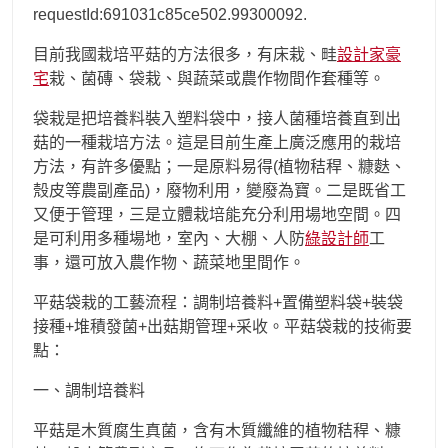
requestId:691031c85ce502.99300092.
目前我國栽培平菇的方法很多，有床栽、畦
設計家豪
宅
栽、菌磚、袋栽、與蔬菜或農作物間作套種等。
袋栽是把培養料裝入塑料袋中，接人菌種培養直到出
菇的一種栽培方法。這是目前生產上廣泛應用的栽培
方法，有許多優點；一是原料易得(植物秸稈、糠麩、
殼皮等農副產品)，廢物利用，變廢為寶。二是既省工
又便于管理，三是立體栽培能充分利用場地空間。四
是可利用多種場地，室內、大棚、人防
綠設計師
工
事，還可放入農作物、蔬菜地里間作。
平菇袋栽的工藝流程：調制培養料+置備塑料袋+裝袋
接種+堆積發菌+出菇期管理+采收。平菇袋栽的技術要
點：
一、調制培養料
平菇是木質腐生真菌，含有木質纖維的植物秸稈、糠