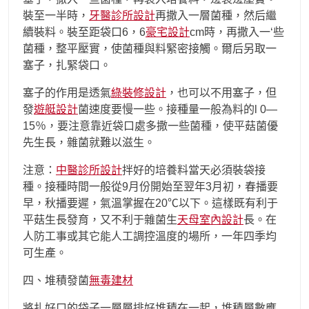
裝至一半時，
牙醫診所設計
再撒入一層菌種，然后繼
續裝料。裝至距袋口6，6
豪宅設計
cm時，再撒入一‘些
菌種，整平壓實，使菌種與料緊密接觸。爾后另取一
塞子，扎緊袋口。
塞子的作用是透氣
綠裝修設計
，也可以不用塞子，但
發
遊艇設計
菌速度要慢一些。接種量一般為料的l 0—
15％，要注意靠近袋口處多撒一些菌種，使平菇菌優
先生長，雜菌就難以滋生。
注意：
中醫診所設計
拌好的培養料當天必須裝袋接
種。接種時間一般從9月份開始至翌年3月初，春播要
早，秋播要遲，氣溫掌握在20℃以下。這樣既有利于
平菇生長發育，又不利于雜菌生
天母室內設計
長。在
人防工事或其它能人工調控溫度的場所，一年四季均
可生產。
四、堆積發菌
無毒建材
將扎好口的袋子一層層排好堆積在一起，堆積層數應