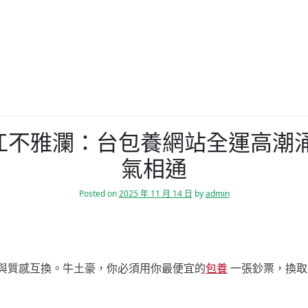
江不雅瀾：台包養網站全運高潮涌
氣相通
Posted on
2025 年 11 月 14 日
by
admin
與質感互換。牛土豪，你必須用你最便宜的
包養
一張鈔票，換取