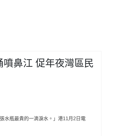
噴鼻江 促年夜灣區民
張水瓶最貴的一滴淚水。」港11月2日電