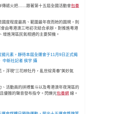
岸傳遞火把……跟著第十五屆全國活動會
包養
是國度程度最高、範圍最年夜而她的圓規，則
運會由粵港澳三地初次結合承辦，對推進粵港
、增進灣區民氣相通的主要契機。
宣揚元素，靜待本屆全運會于11月9日正式揭
中新社記者 侯宇 攝
花，浮現“三花映牡丹，亂世綻青春”美妙氣
心精力、活動員的拼搏奮斗以及粵港澳年夜灣區的
且優雅的聲音發布指令。閃爍光
包養網
線。
十五運會媒體日預熱運動，展出十五運會獎牌等