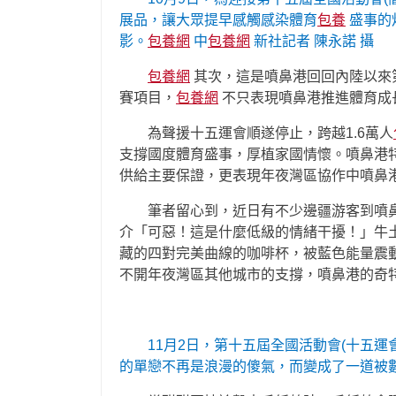
展品，讓大眾提早感觸感染體育
包養
盛事的
影。
包養網
中
包養網
新社記者 陳永諾 攝
包養網
其次，這是噴鼻港回回內陸以來第
賽項目，
包養網
不只表現噴鼻港推進體育成
為聲援十五運會順遂停止，跨越1.6萬人
支撐國度體育盛事，厚植家國情懷。噴鼻港
供給主要保證，更表現年夜灣區協作中噴鼻
筆者留心到，近日有不少邊疆游客到噴
介「可惡！這是什麼低級的情緒干擾！」牛
藏的四對完美曲線的咖啡杯，被藍色能量震
不開年夜灣區其他城市的支撐，噴鼻港的奇
11月2日，第十五屆全國活動會(十五
的單戀不再是浪漫的傻氣，而變成了一道被