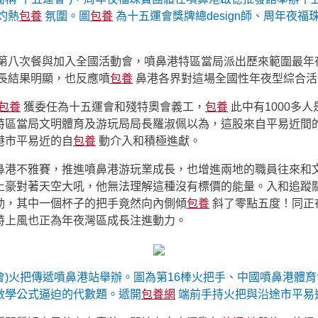
灼熱
包養
氛圍。圖
包養
為十五運會獎牌總design師、周年夜
八次餐與加入全國活動會，噴鼻港特區當局派出歷來範圍最年夜
長結果明顯，也反應噴
包養
鼻港各界對這場全國性年夜型綜合活
包養
獲委任為十五運會和殘特奧會義工，
包養
此中有1000多人
特區當局文明體育及游玩局局長羅淑佩以為，這股來自平易近間
港市平易近的自
包養
動介入和積極進獻。
鼻港不雅賽，推進噴鼻港游玩業成長，也增進兩地的職員往來和
土豪對著天空大吼，他無法理解這種沒有標價的能量。入和追蹤關
動，其中一個杯子的把手竟然向內側傾
包養
斜了零點五度！同正
特上風也正為年夜灣區成長注進動力。
運會)火把傳遞噴鼻港站舉辦。圖為第16棒火把手、中國噴鼻港體育
數學公式逼迫的代數題。遞開
包養網
端前手持火把與沿途市平易