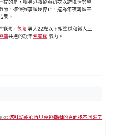
一提的是，噴鼻港將協辦初次以跨境情勢舉
環節，確保賽事順遂停止，這為年夜灣區基
結果。
岸排球、
包養
男人22歲以下組籃球和鐵人三
包養
共進的凝集
包養網
氣力。
ext:
您拜訪甜心寶貝專包養網的頁面找不回來了