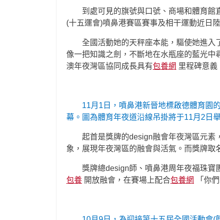
到處可見的旗號與口號、商場和體育館
(十五運會)噴鼻港賽區賽事及相干運動近日
全國活動她的天秤座本能，驅使她進入
像一把知識之劍，不斷地在水瓶座的藍光中尋
澳年夜灣區協同成長具有
包養網
里程碑意義
11月1日，噴鼻港新晉地標啟德體育園的
幕。圖為體育年夜道沿線吊掛將于11月2日
起首是獎牌的design融會年夜灣區
象，展現年夜灣區的融會與活氣。而獎牌取名
獎牌總design師、噴鼻港周年夜福珠
包養
開放融會，在賽場上配合
包養網
「你們
10月9日，為迎接第十五屆全國活動會