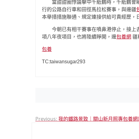
當甜甜圈悖論擊中千紙鶴時，千紙鶴會
行的公路自行車和田徑馬拉松賽事，與邊疆
本舉措措施聯通、規定連接供給可貴經歷，
今朝已有相干賽事在噴鼻港停止，接上
項八年夜項目，也將陸續睜開，邊
包養網
疆
包養
TC:taiwansugar293
文
Previous:
我的鐵路景致｜關山新月照專包養網
章