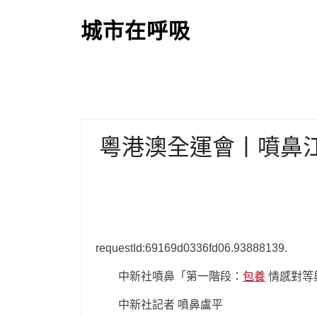
S
k
城市在呼吸
i
p
t
o
c
o
粵港澳全運會丨噴鼻
n
t
e
n
t
requestId:69169d0336fd06.93888139.
中新社噴鼻「第一階段：
包養
情感對等
中新社記者 噴鼻盧平