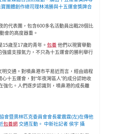
福珠寶團體創作總司理林鴻勝與十五運會獎牌合
的代表團，包含600多名活動員出戰28個比
動會的高度器重。
是15歲至17歲的青年。
包養
他們以現實舉動
的強盛支撐氣力，不只為十五運會的勝利舉行
文明交通。對噴鼻港市平易近而言，經由過程
心十五運會，對“年夜灣區人”的成分認她收
在強化。人們逐步認識到，噴鼻港的成長離
協會暨奧林匹克委員會會長霍震霆(左)在傳他
近
包養網
交通互動。 中新社記者 侯宇 攝