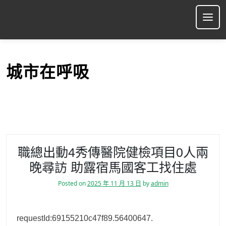
S
k
Ope
i
p
t
o
城市在呼吸
c
o
n
t
e
n
t
職總出動4秀傳醫院健檢項目0人兩
晚尋訪 助露宿馬國客工找住處
Posted on
2025 年 11 月 13 日
by
admin
requestId:69155210c47f89.56400647.