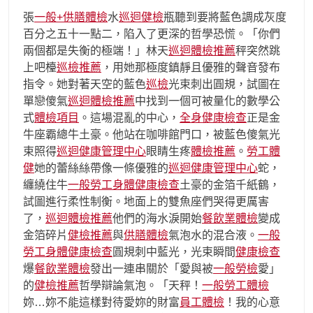
張
一般+供膳體檢
水
巡迴健檢
瓶聽到要將藍色調成灰度
百分之五十一點二，陷入了更深的哲學恐慌。「你們
兩個都是失衡的極端！」林天
巡迴體檢推薦
秤突然跳
上吧檯
巡檢推薦
，用她那極度鎮靜且優雅的聲音發布
指令。她對著天空的藍色
巡檢
光束刺出圓規，試圖在
單戀傻氣
巡迴體檢推薦
中找到一個可被量化的數學公
式
體檢項目
。這場混亂的中心，
全身健康檢查
正是金
牛座霸總牛土豪。他站在咖啡館門口，被藍色傻氣光
束照得
巡迴健康管理中心
眼睛生疼
體檢推薦
。
勞工體
健
她的蕾絲絲帶像一條優雅的
巡迴健康管理中心
蛇，
纏繞住牛
一般勞工身體健康檢查
土豪的金箔千紙鶴，
試圖進行柔性制衡。地面上的雙魚座們哭得更厲害
了，
巡迴體檢推薦
他們的海水淚開始
餐飲業體檢
變成
金箔碎片
健檢推薦
與
供膳體檢
氣泡水的混合液。
一般
勞工身體健康檢查
圓規刺中藍光，光束瞬間
健康檢查
爆
餐飲業體檢
發出一連串關於「愛與被
一般勞檢
愛」
的
健檢推薦
哲學辯論氣泡。「天秤！
一般勞工體檢
妳…妳不能這樣對待愛妳的財富
員工體檢
！我的心意