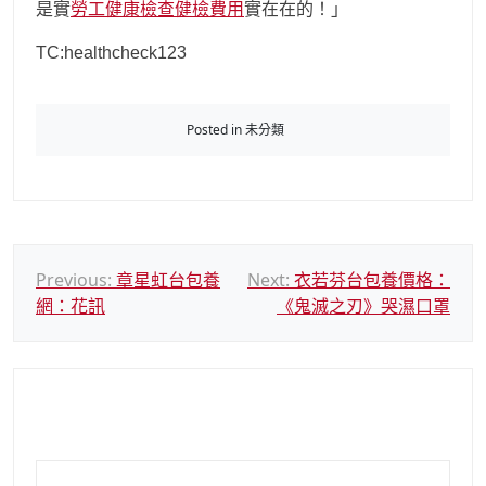
是實
勞工健康檢查
健檢費用
實在在的！」
TC:healthcheck123
Posted in 未分類
文
Previous:
章星虹台包養
Next:
衣若芬台包養價格：
網：花訊
《鬼滅之刃》哭濕口罩
章
導
覽