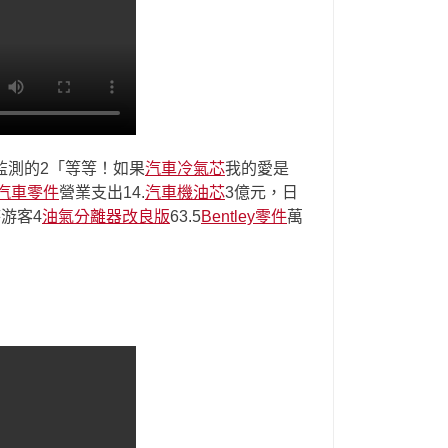
監測的2「等等！如果
汽車冷氣芯
我的愛是
汽車零件
營業支出14.
汽車機油芯
3億元，日
游客4
油氣分離器改良版
63.5
Bentley零件
萬