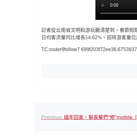
記者從云南省文明和游玩廳清楚到，春節假期
日均客流量同比增長14.62%。招待游客量
TC:osder9follow7 699f203f72ee36.675393
文
Previous:
過年回家，幫長輩們“修”mobile_J
章