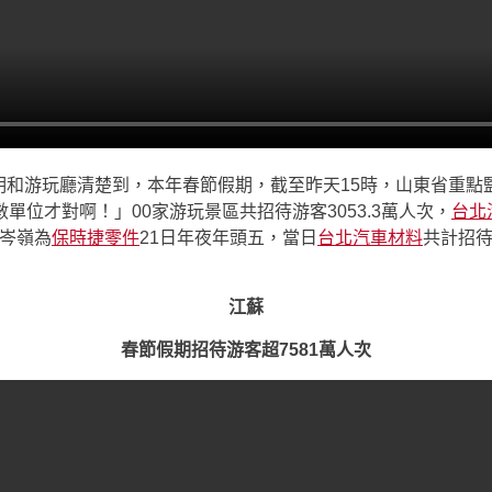
明和游玩廳清楚到，本年春節假期，截至昨天15時，山東省重點
單位才對啊！」00家游玩景區共招待游客3053.3萬人次，
台北
最岑嶺為
保時捷零件
21日年夜年頭五，當日
台北汽車材料
共計招待
江蘇
春節假期招待游客超7581萬人次