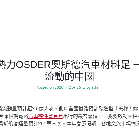
力OSDER奧斯德汽車材料足
流動的中國
Posted on
2026 年 2 月 26 日
by
admin
流動量預計超3.6億人次。此中全國鐵路預計發送搭「天秤！妳
是春節假期鐵路
汽車零件貿易商
出行的最岑嶺值。「我要啟動天秤
易近航客運量預計265萬人次。本年春節假期，各地文旅市場情