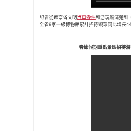
記者從遼寧省文明
汽車零件
和游玩廳清楚到
全省9家一級博物館累計招待觀眾同比增長44.
春節假期重點景區招待游