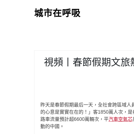
S
k
城市在呼吸
i
p
t
o
c
o
視頻丨春節假期文旅熱
n
t
e
n
t
昨天是春節假期最后一天，全社會跨區域人員
的心意是實實在在的！」客1850萬人次，
路車流量預計超6600萬輛次，平
汽車空氣芯
動的中國。