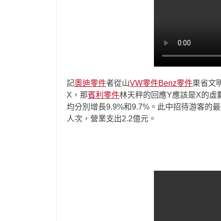
記
奧迪零件
者從山
VW零件
Benz零件
東省文
X，那
賓利零件
林天秤的回應Y應該是X的虛數
均分別增長9.9%和9.7%。此中招待游客的
人次，營業支出2.2億元。