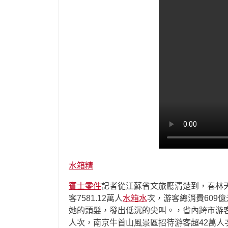
水箱精
賓士零件
記者從江蘇省文旅廳清楚到，春林
客7581.12萬人
水箱水
次，游客總消費609
她的頭髮，發出低沉的尖叫。，省內跨市游客占
人次，南京牛首山風景區招待游客超42萬人