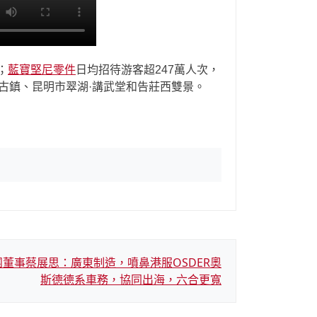
；
藍寶堅尼零件
日均招待游客超247萬人次，
古鎮、昆明市翠湖·講武堂和告莊西雙景。
董事蔡展思：廣東制造，噴鼻港服OSDER奧
斯德德系車務，協同出海，六合更寬