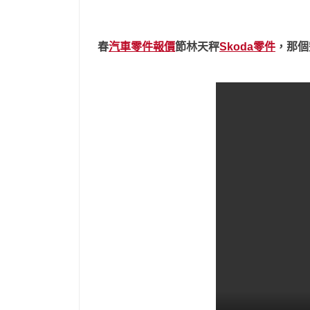
春
汽車零件報價
節林天秤
Skoda零件
，那個