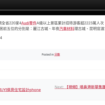
全省220家4
Audi零件
A級以上景區累計招待游客超2223萬人次
位居前五位的分別是：麗江古城、年夜
汽車材料
理古城、昆明官渡
74
Posted in
分數
Next:
【視頻】噴鼻港新華集團
IUYI俱意住宅設計phone