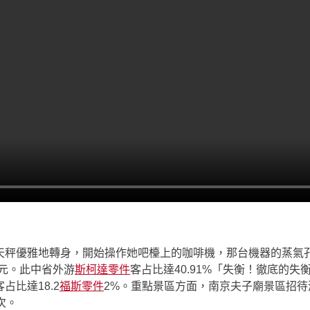
天秤優雅地轉身，開始操作她吧檯上的咖啡機，那台機器的蒸氣
億元。此中省外游
斯柯達零件
客占比達40.91%「失衡！徹底的
比達18.2
福斯零件
2%。重點景區方面，南京夫子廟景區招待游
次。