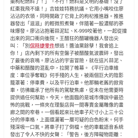
棗枸杞燃料了！」「不行！燃料是文明的基礎！沒了
紅棗我飛不遠！」吉娃娃特務抗議。它用小嘴咬住廖
沾沾的衣領，同時開啟了它背上的枸杞推進器。推進
器發出「滋滋」的輕微煎煮聲，伴隨著一股濃郁的蔘
味爆發。廖沾沾抱著蒜泥缸、K-999咬著他，一起從撞
出來的洞口衝向後院。王醋狂的醋罐機器人發出尖
叫：「別
保時捷零件
想逃！醬油黨餘孽！我會追上
你！」店內剩下的所有空盤子被醋酸氣波震碎，發出
了最後的哀鳴。廖沾沾的宇宙冒險，就在這片蒜泥、
中藥和醋酸的混亂中，拉開了帷幕。《平行泊車維
度：車位爭奪戰》何手殘的人生，被兩個巨大的陰影
籠罩著：停車費，以及平行泊車。他那輛老舊的掀背
車，彷彿繼承了他所有的駕駛焦慮，從未在他需要時
提供過任何幫助。今天，他面臨的是城市傳說中最恐
怖的挑戰，一條夾在理髮店與一間專賣金屬雕像的畫
廊之間的窄巷。一個看起來比他車子尺寸小上三十公
分的停車格，上面還灑著一層可疑的白色粉末。何手
殘深吸一口氣。將車子打了倒檔。他的車載語音系統
發出了令人不快的女聲：「警告，後方障礙物距離：