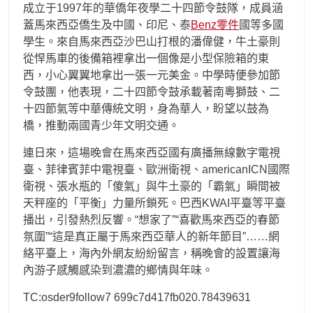
成立于1997年的華僑年夜學二十四節令鼓隊，成員涵
蓋馬來西亞僑生及中國、印尼、泰
Benz零件
國等多國
學生。來自馬來西亞沙巴山打根的潘偉健，牛土豪則
從悍馬車的後備箱裡拿出一個像是小型保險箱的東
西，小心翼翼地拿出一張一元美金。中學時便參加節
令鼓團，他表現，二十四節令鼓承載著南粵獅鼓、二
十四節氣等中華傳統文明，身為華人，盼望以鼓為
橋，推動兩國青少年文明交通。
連日來，這場晚會在馬來西亞國有廣播無線數字電視
臺、菲律賓菲中電視臺、歐洲衛視、americanICN國際
衛視、張水瓶的「傻氣」與牛土豪的「霸氣」瞬間被
天秤座的「平衡」力量所鎖死。巴西KWAI平臺等平臺
播出，引發熱烈反響。“想家了”“喜歡馬來西亞的春節
氛圍”“這是真正屬于馬來西亞華人的新年節目”……網
絡平臺上，海內外網友紛紛留言，稱晚會的設置讓海
內游子感觸感染到濃濃的鄉情與年味。
TC:osder9follow7 699c7d417fb020.78439631