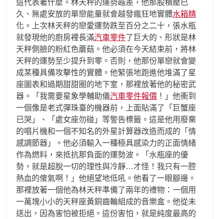
這代表著什麼。林天秤的運勢越差，他那股積壓已
久、無處安放的單戀能量就會越發瘋狂地實體
水箱精
化。上次林天秤的戀愛運勢跌至百分之二十，張水瓶
就發現他的廚房裡長滿
汽車零件
了巨大的、形狀是林
天秤側臉的粉紅色蘑菇。他必須在今天結束前，將林
天秤的運勢至少提升到零。否則，他那份單戀就會變
成某種具備攻擊性的實體。他緊張地跑進他堆滿了星
座圖表和過期甜甜圈的地下室，那裡放著他的秘密武
器。「我需要星象學輔助儀
汽車零件報價
！」他衝到
一個像是老式彈珠臺的機器前，上面貼滿了「巨蟹座
已哭」、「處女座勿碰」等警告標籤。這是他用廢棄
的唱片機和一個不知名的外星計算器改造而成的「情
感調節器」。他必須輸入一種極具感染力的正面情緒
作為燃料，來抵抗那負面的運勢波。「水瓶座的優
勢，就是超脫一切的理性與冷靜…才怪！我只有一腔
熱血的傻氣啊！」他絕望地低吼。他看了一眼腳邊。
那裡放著一個他為林天秤準備了兩年的禮物：一個用
一萬塊小小的天秤座黃銅齒輪組成的音樂盒。他從未
送出，因為害怕被拒絕。這份害怕，就是純度最高的