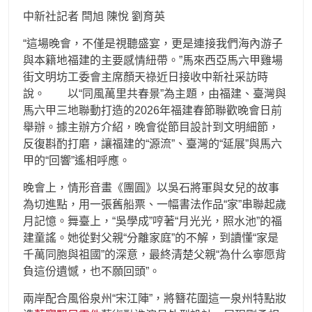
中新社記者 閆旭 陳悅 劉育英
“這場晚會，不僅是視聽盛宴，更是連接我們海內游子
與本籍地福建的主要感情紐帶。”馬來西亞馬六甲雞場
街文明坊工委會主席顏天祿近日接收中新社采訪時
說。 以“同風萬里共春景”為主題，由福建、臺灣與
馬六甲三地聯動打造的2026年福建春節聯歡晚會日前
舉辦。據主辦方介紹，晚會從節目設計到文明細節，
反復斟酌打磨，讓福建的“源流”、臺灣的“延展”與馬六
甲的“回響”遙相呼應。
晚會上，情形音畫《團圓》以吳石將軍與女兒的故事
為切進點，用一張舊船票、一幅書法作品“家”串聯起歲
月記憶。舞臺上，“吳學成”哼著“月光光，照水池”的福
建童謠。她從對父親“分離家庭”的不解，到讀懂“家是
千萬同胞與祖國”的深意，最終清楚父親“為什么寧愿背
負這份遺憾，也不願回頭”。
兩岸配合風俗泉州“宋江陣”，將簪花圍這一泉州特點妝