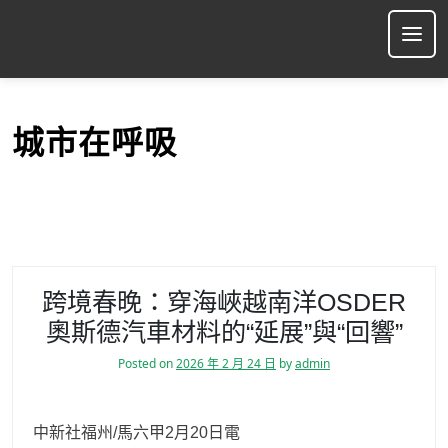
S
k
Ope
i
p
t
o
城市在呼吸
c
o
n
t
e
n
t
跨境春晚：穿海峽越南洋OSDER
奧斯德汽車材料的“延展”與“回響”
Posted on
2026 年 2 月 24 日
by
admin
中新社福州/馬六甲2月20日電