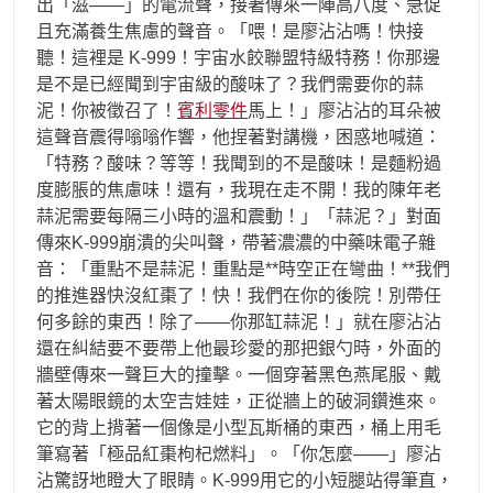
出「滋——」的電流聲，接著傳來一陣高八度、急促
且充滿養生焦慮的聲音。「喂！是廖沾沾嗎！快接
聽！這裡是 K-999！宇宙水餃聯盟特級特務！你那邊
是不是已經聞到宇宙級的酸味了？我們需要你的蒜
泥！你被徵召了！
賓利零件
馬上！」廖沾沾的耳朵被
這聲音震得嗡嗡作響，他捏著對講機，困惑地喊道：
「特務？酸味？等等！我聞到的不是酸味！是麵粉過
度膨脹的焦慮味！還有，我現在走不開！我的陳年老
蒜泥需要每隔三小時的溫和震動！」「蒜泥？」對面
傳來K-999崩潰的尖叫聲，帶著濃濃的中藥味電子雜
音：「重點不是蒜泥！重點是**時空正在彎曲！**我們
的推進器快沒紅棗了！快！我們在你的後院！別帶任
何多餘的東西！除了——你那缸蒜泥！」就在廖沾沾
還在糾結要不要帶上他最珍愛的那把銀勺時，外面的
牆壁傳來一聲巨大的撞擊。一個穿著黑色燕尾服、戴
著太陽眼鏡的太空吉娃娃，正從牆上的破洞鑽進來。
它的背上揹著一個像是小型瓦斯桶的東西，桶上用毛
筆寫著「極品紅棗枸杞燃料」。「你怎麼——」廖沾
沾驚訝地瞪大了眼睛。K-999用它的小短腿站得筆直，