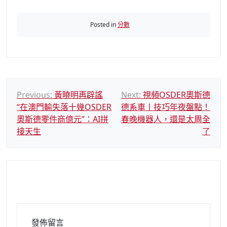
Posted in
分數
文
Previous:
黃曉明再辟謠
Next:
視頻OSDER奧斯德
“在澳門輸失落十幾OSDER
德系車丨技巧年夜盤點！
章
奧斯德零件商億元”：AI拼
春晚機器人，還是太周全
導
接天生
了
覽
發佈留言