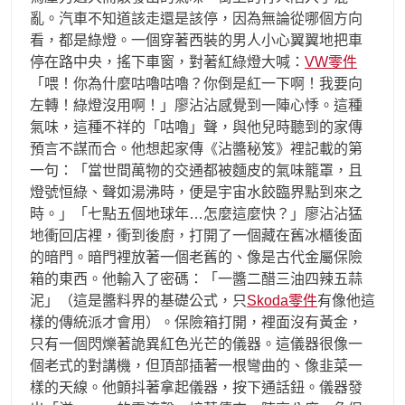
亂。汽車不知道該走還是該停，因為無論從哪個方向
看，都是綠燈。一個穿著西裝的男人小心翼翼地把車
停在路中央，搖下車窗，對著紅綠燈大喊：
VW零件
「喂！你為什麼咕嚕咕嚕？你倒是紅一下啊！我要向
左轉！綠燈沒用啊！」廖沾沾感覺到一陣心悸。這種
氣味，這種不祥的「咕嚕」聲，與他兒時聽到的家傳
預言不謀而合。他想起家傳《沾醬秘笈》裡記載的第
一句：「當世間萬物的交通都被麵皮的氣味籠罩，且
燈號恒綠、聲如湯沸時，便是宇宙水餃臨界點到來之
時。」「七點五個地球年…怎麼這麼快？」廖沾沾猛
地衝回店裡，衝到後廚，打開了一個藏在舊冰櫃後面
的暗門。暗門裡放著一個老舊的、像是古代金屬保險
箱的東西。他輸入了密碼：「一醬二醋三油四辣五蒜
泥」（這是醬料界的基礎公式，只
Skoda零件
有像他這
樣的傳統派才會用）。保險箱打開，裡面沒有黃金，
只有一個閃爍著詭異紅色光芒的儀器。這儀器很像一
個老式的對講機，但頂部插著一根彎曲的、像韭菜一
樣的天線。他顫抖著拿起儀器，按下通話鈕。儀器發