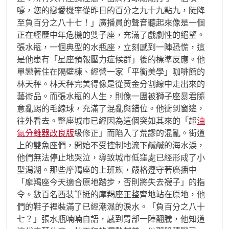
嚏，您的戀愛機率從昨日的百分之九十九點九，陡降
至負百分之八十七！」廣播員的聲音聽起來像是一個
正在經歷中年危機的雙子座，充滿了戲劇性的絕望。
張水瓶，一個典型的水瓶座，立刻感到一陣恐慌，這
是他患有「星座預報壓力症候群」後的標準反應。他
單戀著住在隔壁棟、經營一家「平衡美學」咖啡館的
林天秤。林天秤完美得像是從黃金分割線中走出來的
藝術品。而張水瓶的人生，則像一團被獅子座暴君隨
意亂踢的毛線球，充滿了混亂與錯位。他衝到窗邊，
往外看去。整座城市已經因為這個突如其來的「超
油
氣分離器改良版
級修正」而陷入了荒謬的混亂。街道
上的雙魚座們，開始不受控制地流下鹹鹹的海水淚，
他們無法停止地哭泣，導致城市低窪處已經形成了小
型潟湖。那些摩羯座的上班族，嚴格遵守著廣播中
「摩羯座今天適合原地踏步，否則將失去襪子」的指
令。數百名西裝筆挺的摩羯座正整齊地站在原地，他
們的鞋子裡裝滿了已經潮濕的淚水。「負百分之八十
七？」張水瓶喃喃自語，感到胃部一陣翻騰，他知道