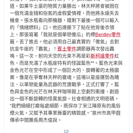
道，如果牛土豪的物質力量勝出，林天秤將會被困在
一個充滿金錢和俗氣的虛假愛情裡，而他將永遠失去
機會。張水瓶看向那機器，還剩下最後一個可以輸入
的「情緒燃料」口。他迅速撕下了貼在他背後衣領
上，那張寫著「我就是個單戀傻瓜」的標
Bentley零件
籤，丟了進去。他必須用自己最真實的「傻氣」去對
抗金牛座的「霸氣」！
賓士零件
調節器再次發出轟
鳴，這一次，射向天空的光束不再是彩
斯柯達零件
虹
色，而是充滿了水瓶座特有的怪誕藍色**。藍色光束與
金色光芒在空中形成了一個巨大的、旋轉著的太極圖
案，像是在爭奪林天秤的靈魂。這場以星座運勢為賭
注、以單戀能量為武器的荒唐戰爭，正式打響了。藍
色與金色的光芒在林天秤咖啡館上空劇烈衝撞，創造
出一個不斷旋轉的怪異氣旋。社會相通的文明密碼。
“我們細細打磨每處細節，既保存了宋江陣原有的風俗
煙火氣，又賦予其專業舞臺的精致感。”泉州市高甲戲
傳承中間團長周杰俊說。