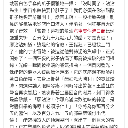
戴著白色手套的爪子優雅地一揮：「沒時間了，沾沾
先生！宇宙水餃快要拉肚子了！我們必須在你被醋酸
離子炮鎖定前離開！」話音未落，一股極致尖銳、刺
鼻的酸氣猛地從店門口灌入，伴隨著一個狂妄自大的
電子音效：「警告！這裡的醬油
汽車零件進口商
比例
嚴重失衡！百分之九十九點九九的醋，才是真理！」
廖沾沾知道，這是他的宿敵，王醋狂，已經找上門
了。他的宇宙冒險，被迫從他對蒜泥的焦慮中，正式
開始了。一個狂妄的影子佔滿了那扇被撞破的牆門邊
緣，光線一瞬間被極端的酸氣扭曲。一個閃閃發光、
像醋罐的機器人緩緩漂浮進來，它的底座還不斷噴射
著白色醋霧。它身上掛著「醋狂派大勝利」的霓虹燈
牌，閃爍得讓人眼睛發疼，同時發出警報。王醋狂的
聲音再次響起，這次帶著金屬回音的嘲弄，刺耳得像
是磨砂紙。「廖沾沾！你那充滿腐敗氣味的蒜泥，是
對醬料學的侮辱！必須淨化！」「你將為你那百分之
五的醬油，以及百分之九十五的邪惡蒜頭付出代
價！」醋罐機器人的頂端裂開，露出了一個巨大的管
口，正在聚積藍色光芒。K-999特務用它穿著燕尾服的