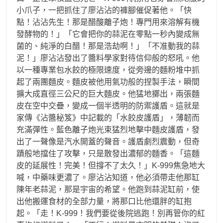
小爪子，一把抓住了廖沾沾的褲腳催促著他。「快
點！沾沾先生！那是醋酸離子炮！專門用來溶解有機
發酵物的！」「它會把你的蒜泥在零點一秒內變成無
菌的、純淨的白醋！那是浩劫啊！」「不准動我的蒜
泥！」廖沾沾發出了醬料學家對待信仰般的怒吼。他
以一種專業包水餃的極限速度，從旁邊的麵粉堆中抓
起了兩團麵皮。麵皮被他用氣功般的捏製手法，瞬間
擴大成直徑三公尺的巨大麵皮。他猛地擲出，兩張麵
皮在空中交疊，變成一個半透明的防禦護盾。這就是
家傳《沾醬秘笈》中記載的「水餃皮護盾」，薄韌而
充滿彈性。藍色離子炮光束猛烈地擊中麵皮護盾，發
出了一聲像是汽水開蓋的聲音。護盾劇烈震動，但奇
蹟般地擋住了攻擊，只是散發出濃郁的麵香。「這麵
皮的延展性！完美！但撐不了太久！」K-999焦急地大
喊，中藥味更濃了。廖沾沾知道，他必須帶走他那缸
陳年老蒜泥，那是宇宙的希望。他跑到蒜泥缸前，使
出他搬運食材的全部力量，將那口比他還胖的缸抱
起。「走！K-999！我們要從後院逃跑！別再管你的紅