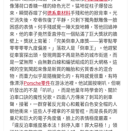
像薄荷口香糖一樣的綠色光芒。猛地從柱子爆發出
來，瞬間吞噬了何
德系車材料
手殘和他的掀背車。光
芒消失後，窄巷恢復了平靜，只剩下獨角獸雕像一臉
困惑的表情。何手殘感覺一陣天旋地轉，等他回過神
來，他的車子竟然垂直停在一個貼滿了巨大獎狀的牆
壁上。獎狀上寫著：「完美倒車入庫獎——第零點零
零零零零九度偏差。」落款人是「倒車王」。他趕緊
從車窗探出頭，發現周圍不再是熟悉的城市街道，而
是一望無際、由無數白線和編號組成的巨大網格。這
裡的空氣聞起來像是新買的輪胎和劣質香水的混合
物，而重力似乎是隨機變化的，有時感覺很重，有時
像漂浮
Porsche零件
在游泳池裡。他試圖按喇叭，但喇
叭發出的不是「叭叭」，而是他童年時學會的、關於
泊車口訣的魔性兒歌。四面八方傳來了刺耳的剎車
聲，接著，一群穿著反光背心和戴著白色安全帽的人
朝他衝來。這些人手裡拿的不是警棍，而是長長的測
量尺和巨大的電子角度儀，臉上的表情極度嚴肅。
「違反泊車維度基本法！斜停入庫！罪大惡極！」領