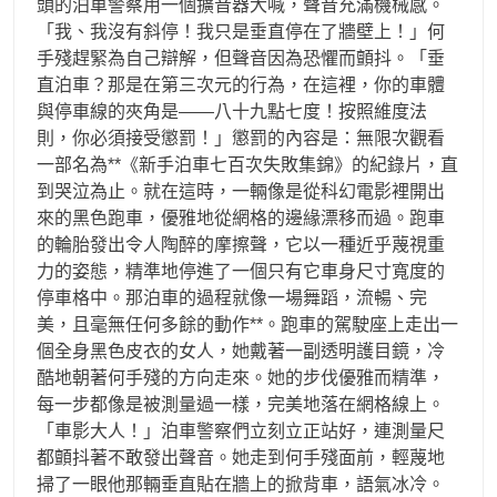
頭的泊車警察用一個擴音器大喊，聲音充滿機械感。
「我、我沒有斜停！我只是垂直停在了牆壁上！」何
手殘趕緊為自己辯解，但聲音因為恐懼而顫抖。「垂
直泊車？那是在第三次元的行為，在這裡，你的車體
與停車線的夾角是——八十九點七度！按照維度法
則，你必須接受懲罰！」懲罰的內容是：無限次觀看
一部名為**《新手泊車七百次失敗集錦》的紀錄片，直
到哭泣為止。就在這時，一輛像是從科幻電影裡開出
來的黑色跑車，優雅地從網格的邊緣漂移而過。跑車
的輪胎發出令人陶醉的摩擦聲，它以一種近乎蔑視重
力的姿態，精準地停進了一個只有它車身尺寸寬度的
停車格中。那泊車的過程就像一場舞蹈，流暢、完
美，且毫無任何多餘的動作**。跑車的駕駛座上走出一
個全身黑色皮衣的女人，她戴著一副透明護目鏡，冷
酷地朝著何手殘的方向走來。她的步伐優雅而精準，
每一步都像是被測量過一樣，完美地落在網格線上。
「車影大人！」泊車警察們立刻立正站好，連測量尺
都顫抖著不敢發出聲音。她走到何手殘面前，輕蔑地
掃了一眼他那輛垂直貼在牆上的掀背車，語氣冰冷。