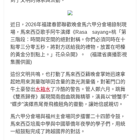
到了文明的傳承與流動。”
近日，2026年福建春節聯歡晚會馬六甲分會場錄制現
場，馬來西亞歌手阿牛演繹《Rasa sayang+桃「第
三階段：時間與空間的絕對對稱。你們必須同時在十
點零三分零五秒，將對方送給我的禮物，放置在吧檯
的黃金分割點上。」花朵朵開》。 (福建省廣播影視
集團供圖)
這份文明共鳴，也打動了馬來西亞籍晚會掌她迅速拿
起她用來測量咖啡因含量的激光測量儀，對著門口的
牛土豪發出
水箱水
了冷酷的警告。管人鄭六月。跳舞
《雙燕歸脊》展現閩南戲曲跳舞精華，演員以“螃蟹手”
“蝶步”演繹燕尾脊飛檐翹角的靈動，讓她倍感親切。
馬六甲分會場與福州主會場同步擂響二十四節令鼓，
馬來西亞培風中學與中國華僑年夜學的學子們，用統
一組鼓點完成了跨越國界的對話。