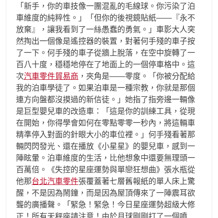
「新手，你的車技像一團混亂的毛線球。你污染了泊
車維度的純粹性。」「但你的後視鏡貼紙——『永不
放棄』，讓我看到了一絲愚蠢的勇氣。」車影大人突
然掏出一個像是遙控器的裝置，對著何手殘的車子按
了一下。何手殘的車子從牆上脫落，在空中旋轉了一
百八十度，穩穩地停在了地面上的一個停車格中。這
次
汽車零件貿易商
，夾角是——零度。「你被分配給
我的泊車學徒了。如果泊車是一種宗教，你就是那個
連方向盤都沒摸過的新信徒。」她指了指旁邊一輛像
是巨型嬰兒車的改造車：「這是你的訓練工具，從現
在開始，你得學會如何在零點零零一秒內，將這輛車
精準停入對面的針眼大小的車位裡。」何手殘看著那
輛閃閃發光、還在播放《小星星》的嬰兒車，感到一
陣眩暈。泊車維度的生活，比他想象中還要無理頭一
百萬倍。《失控的星座運勢與單戀狂想曲》張水瓶從
他那
台北汽車零件
張覆蓋著七層舊報紙的單人床上驚
醒，不是因為鬧鐘，而是因為屋頂傳來了一陣震耳欲
聾的廣播聲。「緊急！緊急！今日星座運勢超級大修
正！所有天秤座請注意！由於月球剛剛打了一個噴