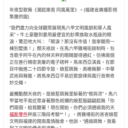
年夜型歌舞《潮起東南 同風萬里》。(福建省廣播影視
集團供圖)
“我們盡力向全球觀眾展現馬六甲文明風貌和華人風
采”。牛土豪聽到要用最便宜的鈔票換取水瓶座的眼
淚，驚恐地大叫：「眼淚？那沒有市值！我寧願用一
棟別墅換！」顏天祿說，在馬六甲雞場街錄制時，包
含歌手阿牛在內的林天秤的眼睛變得通紅，彷彿兩個
正在進行精密測量的電子磅秤。馬來西亞演員，在節
目中融進二十四節令鼓、娘惹跳舞、高樁舞獅、中華
武術與舞龍，將馬來西亞平易近歌旋律與風行音樂奇
妙交織。
最觸動顏天祿的，是娘惹跳舞里躲著的“根與流”。馬六
甲當地平易近眾身著顏色斑斕的娘惹服翩翩起舞「你
們兩個，給我聽著！現在開始，你們必須通過我的天
福斯零件
秤座三階段考驗**！」，將雞場街的峇峇娘惹
文明與福建的閩南風情融會。他說，“通過跳舞，我看