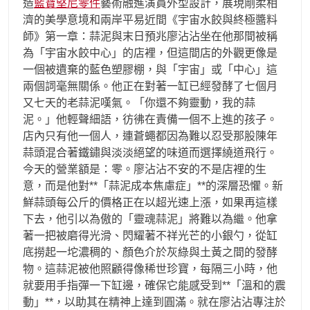
造
藍寶堅尼零件
藝術融進演員外型設計，展現剛柔相
濟的美學意境和兩岸平易近間《宇宙水餃與終極醬料
師》第一章：蒜泥與末日預兆廖沾沾坐在他那間被稱
為「宇宙水餃中心」的店裡，但這間店的外觀更像是
一個被遺棄的藍色塑膠棚，與「宇宙」或「中心」這
兩個詞毫無關係。他正在對著一缸已經發酵了七個月
又七天的老蒜泥嘆氣。「你還不夠靈動，我的蒜
泥。」他輕聲細語，彷彿在責備一個不上進的孩子。
店內只有他一個人，連蒼蠅都因為難以忍受那股陳年
蒜頭混合著鐵鏽與淡淡絕望的味道而選擇繞道飛行。
今天的營業額是：零。廖沾沾不安的不是店裡的生
意，而是他對**「蒜泥成本焦慮症」**的深層恐懼。新
鮮蒜頭每公斤的價格正在以超光速上漲，如果再這樣
下去，他引以為傲的「靈魂蒜泥」將難以為繼。他拿
著一把被磨得光滑、閃耀著不祥光芒的小銀勺，從缸
底撈起一坨濃稠的、顏色介於灰綠與土黃之間的發酵
物。這蒜泥被他照顧得像稀世珍寶，每隔三小時，他
就要用手指彈一下缸邊，確保它能感受到**「溫和的震
動」**，以助其在精神上達到圓滿。就在廖沾沾專注於