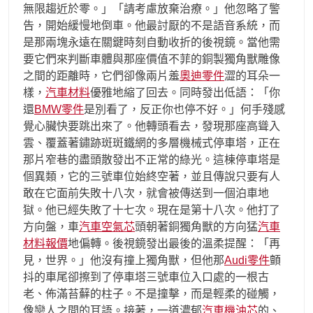
無限趨近於零。」「請考慮放棄治療。」他忽略了警
告，開始緩慢地倒車。他最討厭的不是語音系統，而
是那兩塊永遠在關鍵時刻自動收折的後視鏡。當他需
要它們來判斷車體與那座價值不菲的銅製獨角獸雕像
之間的距離時，它們卻像兩片羞
奧迪零件
澀的耳朵一
樣，
汽車材料
優雅地縮了回去。同時發出低語：「你
還
BMW零件
是別看了，反正你也停不好。」何手殘感
覺心臟快要跳出來了。他轉頭看去，發現那座高聳入
雲、覆蓋著鏽跡斑斑鐵網的多層機械式停車塔，正在
那片窄巷的盡頭散發出不正常的綠光。這棟停車塔是
個異類，它的三號車位始終空著，並且傳說只要有人
敢在它面前失敗十八次，就會被傳送到一個泊車地
獄。他已經失敗了十七次。現在是第十八次。他打了
方向盤，車
汽車空氣芯
頭朝著銅獨角獸的方向猛
汽車
材料報價
地偏轉。後視鏡發出最後的溫柔提醒：「再
見，世界。」他沒有撞上獨角獸，但他那
Audi零件
顫
抖的車尾卻擦到了停車塔三號車位入口處的一根古
老、佈滿苔蘚的柱子。不是撞擊，而是輕柔的碰觸，
像戀人之間的耳語。接著，一道濃郁
汽車機油芯
的、