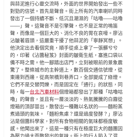
與蒜泥進行心靈交流時，外面的世界開始發出一些不
對勁的信號。首先是聲音。街上所有的汽車喇叭同時
發出了一個持續不斷、低沉且潮濕的「咕嚕——咕嚕
——」聲。這聲音不是引擎聲，也不是正常的鳴笛
聲，而像是一個巨大的、消化不良的胃在哀嚎。廖沾
沾皺著眉頭，這嚴重干擾了他蒜泥的「寧靜冥想」。
他決定出去看個究竟，順手從桌上拿了一張髒兮兮
的，印著《沾醬秘笈》封面的皺衛生紙，塞進口袋以
備不時之需。他一腳踏出店門，立刻被眼前的景象震
驚了。整條城市的主幹道上，數百個交通信號燈，從
東邊到西邊，從高架橋到巷弄口，全部變成了綠燈。
它們不是交替閃爍，而是固定在「通行」的狀態，同
時，每一
台北汽車材料
個燈箱都發出了那種「咕嚕咕
嚕」的聲音，並且有一層淡淡的、熱氣騰騰的白霧從
燈箱的頂部冒出，散發出一種難以名狀的——麵粉蒸
煮過頭的氣味。「麵粉焦慮？還是過度發酵？」廖沾
沾是個醬料學家，對所有食物相關的氣味都極度敏
感。他聞出來了，這是一種只有在極度巨大的麵團因
為壓力過大而散發出的氣味。街上的行人陷入了混