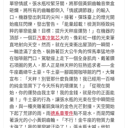
單戀情感。張水瓶咬緊牙關，將那個黃銅齒輪音樂盒
砸爛，將所有的齒輪都倒入「情感調節器」的輸入
口。機器發出刺耳的尖叫，接著，彈珠臺上的燈光開
始瘋狂閃爍，發出警告。「能量超載！檢測到極致純
粹的單戀能量！目標：提升天秤座運勢！」在機器的
頂部，一個巨
汽車冷氣芯
大的、像彩虹一樣的光束筆
直地射向天空。然而，就在光束衝出屋頂的一瞬間，
一輛塗滿了金色、裝飾著巨大公牛角的悍馬車猛地停
在咖啡館門口。駕駛座上走下一個全身肌肉、戴著鑽
石項圈的男人，那人正是林天秤的狂熱追求者——金
牛座霸總牛土豪。牛土豪一腳踢開咖啡館的門，大聲
宣布：「天秤！別管那什麼負運勢！我已經用一百噸
的純金箔買下了今天所有的壞運氣！」「從現在開
始，你的運勢由我主宰！我的金錢，就是你的正面能
量！」牛土豪的行為，讓張水瓶的光束在空中瞬間扭
曲，與一種夾雜著銅臭味的金色光芒對撞。天空開始
下起了荒謬的雨。雨
德系車零件
點不是水，而是閃耀
著淚光的小小黃銅齒輪。「不行！金牛座的物質力量
太強了！我的單戀被汙染了！」張水瓶大喊。他知