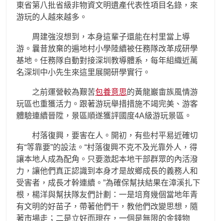
東省第八批省級非物資文明遺產代表性項目名錄，來
游玩的人越來越多。
周建強沒想到，本身這輩子還能在村里當上導
游。曩昔放棄的遍地村小學陸續被任務隊改革成研學
基地。任務隊自動對接深圳教導體系，每年組織近萬
名深圳中小先生來這里展開研學實行。
之前運營較為艱苦
包養意思
的黃龍巖畬族風情游
玩區也重獲活力。跟著游玩舉措措施不竭完美、游客
體驗連續晉陞，景區順遂獲評國度4A級游玩景區。
村落復興，要害在人。開初，有些村平易近確切
有“等靠要”的設法。“村落復興不克不及光靠外人，得
讓本地人成為配角。只要激起本地干部群眾的內活潑
力，讓他們真正認識到本身才是故鄉成長的義務人和
受害者，成長才幹連續。”為確保幫扶結果在漳溪扎下
根，楊洋與幫扶隊友們計劃：一是培育幾個當地年青
有文明的好苗子，帶著他們干，教他們改變思想，隨
著市場走；二是立好而現在，一個是無限的金錢物