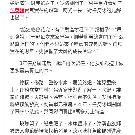
尖經濟”。財產選對了，銷路翻開了，村平易近看到了
包養網
實其實在的盼望，時光一長，對任務隊的見解
也變了。
“給錢總會花完，有了財產才種下了‘錢樹子’。”周
建強說，“干部每次來家里坐，聊著聊著總會問‘有什么
能幫上忙的’，他們不只帶來了務虛的成長思緒、實其
實在的財產，更提振了大師的成長信念。”
3年任期屆滿后，楊洋再次留任，他預計為這里做
更多實其實在的事。
修橋、修路、整修水庫、展設路燈、建兒童樂
土，任務隊常往村平易近家里逛逛了解一下狀況，誰
家的雞鴨、火龍果、藍莓、枇杷賣不失落，就想措施
聯絡接觸發賣，動員單元采購。本年，任務隊還開闢
了電商小法式，幫同鄉們賣出8萬多元土特產。
玫瑰開了、鱸魚肥了、水庫豐沛了，漳溪畬族鄉
被歸入典範鎮培養扶植名單，汶水塘打魚節被列進廣