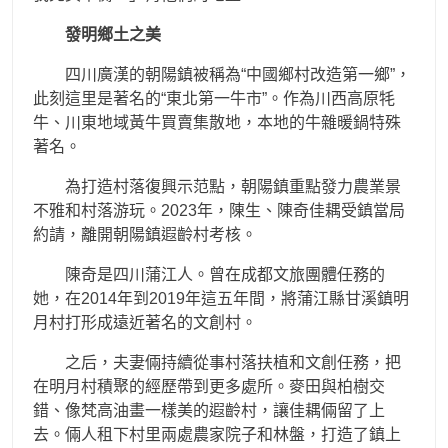
發明鄉土之美
四川廣漢的朝陽鎮被稱為“中國鄉村改造第一鄉”，
此刻這里是著名的“東北第一牛市”。作為川西高原牦
牛、川東地域黃牛買賣集散地，本地的牛雜暖鍋特殊
著名。
為打造村落復興示范點，朝陽鎮重點發力農業景
不雅和村落游玩。2023年，陳生、陳奇佳耦受鎮當局
約請，離開朝陽鎮遐齡村考核。
陳奇是四川蒲江人。曾在成都文旅團體任務的
她，在2014年到2019年這五年間，將蒲江縣甘溪鎮明
月村打形成遠近著名的文創村。
之后，夫妻倆持續從事村落扶植和文創任務，把
在明月村積聚的經歷帶到更多處所。麥田與柏樹交
錯、像梵高油畫一樣美的遐齡村，讓佳耦倆留了上
去。倆人租下村里兩處農家院子和林盤，打造了鎮上