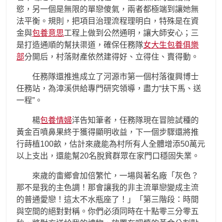
慾，另一個是無限的單戀傻氣，兩者都極端到讓她無
法平衡。規則，把項目治理流程理明白，特殊是在資
金與
包養意思
工程上做到公然通明，讓大師安心；三
是打造通順的幫扶渠道，確保任務隊
女大生包養俱樂
部
分開后，村落財產依然建得好、立得住、賣得動。
任務隊還推進成立了河源市第一個村落復興博士
任務站，為漳溪供給專門研究領導，盡力“扶下馬、送
一程”。
楊
包養情婦
洋告知筆者，任務隊現在冒險試種的
黃金百噴鼻果終于獲得顯明收益，下一個步驟還將推
行蒔植100畝，估計來歲能為村所有人全體增添50萬元
以上支出，還能幫20名脫貧群眾在家門口穩固失業。
來歲的畬鄉會加倍繁忙，一場與著名廠「灰色？
那不是我的主色調！那會讓我的非主流單戀變成主流
的普通愛戀！這太不水瓶座了！」「第三階段：時間
與空間的絕對對稱。你們必須同時在十點零三分零五