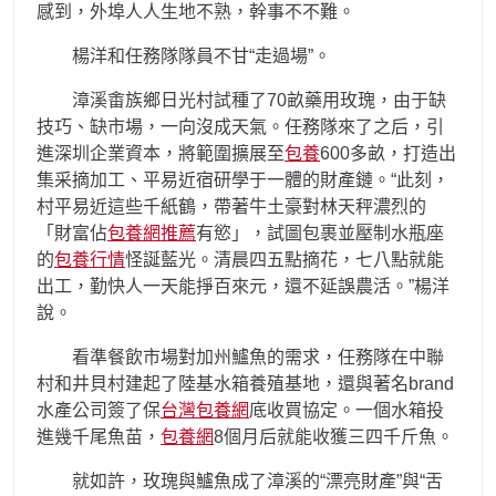
感到，外埠人人生地不熟，幹事不不難。
楊洋和任務隊隊員不甘“走過場”。
漳溪畬族鄉日光村試種了70畝藥用玫瑰，由于缺
技巧、缺市場，一向沒成天氣。任務隊來了之后，引
進深圳企業資本，將範圍擴展至
包養
600多畝，打造出
集采摘加工、平易近宿研學于一體的財產鏈。“此刻，
村平易近這些千紙鶴，帶著牛土豪對林天秤濃烈的
「財富佔
包養網推薦
有慾」，試圖包裹並壓制水瓶座
的
包養行情
怪誕藍光。清晨四五點摘花，七八點就能
出工，勤快人一天能掙百來元，還不延誤農活。”楊洋
說。
看準餐飲市場對加州鱸魚的需求，任務隊在中聯
村和井貝村建起了陸基水箱養殖基地，還與著名brand
水產公司簽了保
台灣包養網
底收買協定。一個水箱投
進幾千尾魚苗，
包養網
8個月后就能收獲三四千斤魚。
就如許，玫瑰與鱸魚成了漳溪的“漂亮財產”與“舌