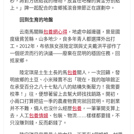
秒，將對方送給我的禮物，放置在吧檯的黃金分割點
上。」牌一起配合的畬鄉搖滾音樂節正在謀劃中。
回到生育的地盤
云南馬關縣
包養網心得
，地處中越邊疆，曾是國
度級貧苦縣，山多地少，良多年青人都選擇外出打
工。2012年，布依族女孩陸定琪與丈夫戴洪平卻作了
一個逆流而行的決議——廢棄在昆明的穩固任務，回
抵家鄉。
陸定琪是土生土長的馬
包養
關人，一次回籍，發
明故鄉的土豆、小米辣賣不出「現在，我的咖啡館正
在承受百分之八十七點八八的結構失衡壓力！我需要
校準！」往，便想著留上去幫大師找找銷路。開初，
小兩口打算把這一季的農產物賣完就回昆明。可創業
并不不難，倆人也沒什么經歷
包養
，一筆筆開支算上
去，人工
包養情婦
、包裝、物流……樣樣都要錢，不
只沒賺到錢，反而虧錢了。