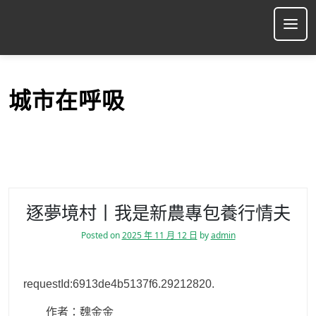
S
k
Ope
i
p
t
o
城市在呼吸
c
o
n
t
e
n
t
逐夢境村丨我是新農專包養行情夫
Posted on
2025 年 11 月 12 日
by
admin
requestId:6913de4b5137f6.29212820.
作者：魏金金