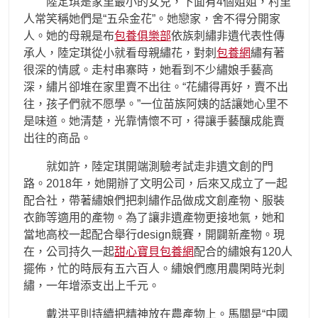
陸定琪是家里最小的女兒，下面有4個姐姐，村里
人常笑稱她們是“五朵金花”。她戀家，舍不得分開家
人。她的母親是布
包養俱樂部
依族刺繡非遺代表性傳
承人，陸定琪從小就看母親繡花，對刺
包養網
繡有著
很深的情感。走村串寨時，她看到不少繡娘手藝高
深，繡片卻堆在家里賣不出往。“花繡得再好，賣不出
往，孩子們就不愿學。”一位苗族阿姨的話讓她心里不
是味道。她清楚，光靠情懷不可，得讓手藝釀成能賣
出往的商品。
就如許，陸定琪開端測驗考試走非遺文創的門
路。2018年，她開辦了文明公司，后來又成立了一起
配合社，帶著繡娘們把刺繡作品做成文創產物、服裝
衣飾等適用的產物。為了讓非遺產物更接地氣，她和
當地高校一起配合舉行design競賽，開闢新產物。現
在，公司持久一起
甜心寶貝包養網
配合的繡娘有120人
擺佈，忙的時辰有五六百人。繡娘們應用農閑時光刺
繡，一年增添支出上千元。
戴洪平則持續把精神放在農產物上。馬關是“中國