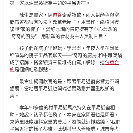
第一家以油畫藝術為主題的平易近宿。
陳生是畫家，陳
包養
奇愛詩歌，兩人對顏色與空
間布置都很有設法。改革老屋子，用畫作、綠植回復
復興“家的樣子”，愛好烹調的陳奇擁有了心心念念的
“奇奇的廚房”，用新穎的食材為主人烹制甘旨。
孩子們在院子里遊玩、學畫畫，年夜人坐在飄著
稻噴鼻的院子里品茗聊天——“奇奇的廚房”和牛雜暖鍋
成了招牌，搭客觀賞三星堆或自駕川躲線，這
包養合
約
是個網紅歇腳點。
最令佳耦倆欣喜的是，跟著平易近宿影響力不竭
擴展，當地居平易近也開端從頭熟悉并器重故鄉的
美。
本年50多歲的村平易近馬燕持久在平易近宿相
助。她說，孩子都任務了，本身在家閑著也是閑著，
來這里既能照料家里的農活，還能就近掙點錢，“我們
平易近宿的樣子都雅，此刻村里人蓋新房，城市參考