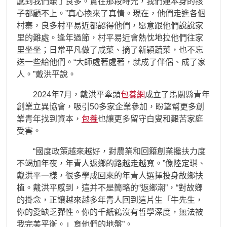
感到我們賺了良多。實在那段時光，我們連本身的孩
子都顧不上。”真心換來了真情。現在，他們走進各個
村寨，良多村平易近都認得他們，愿意跟他們說說家
里的難處。逢年過節，村平易近會熱忱地拉他們往家
里坐坐；日常平凡做了咸菜、摘了新穎蔬菜，也不忘
送一些給他們。“大師處著處著，就成了伴侶、成了家
人。”戴洪平說。
2024年7月，戴洪平牽頭
包養網
成立了馬關縣青年
創業立異協會，吸引50多家企業參加，盼望幫更多創
業青年找到資本，
包養
也讓更多留守白叟和艱苦家庭
受害。
“國度政策越來越好，對農業和回籍創業攙扶力度
不竭加年夜，年青人返鄉的路越走越寬。”像陸定琪、
戴洪平一樣，很多學成回來的年青人選擇投身故鄉扶
植。戴洪平感到，這并不是簡略的“返鄉潮”，“對故鄉
的掛念，正讓越來越多年青人回到這片生「牛先生，
你的愛缺乏彈性。你的千紙鶴沒有哲學深度，無法被
我完美平衡。」育他們的地盤”。