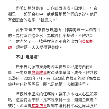
帶著幻想與見識，走向郊野深處。田埂上、年夜
棚里、一起配合社中，處處躍動著他們的身影。他們
有個配合的名字：“新農夫。”
萬千“新農夫”來自分歧處所，卻奔向統一個標的目
的。為村落注進死水，為成長扎牢基礎，不雅念新
了，財產興了——這些樸實而堅實的盡力
包養價格
ptt
，讓村落一天天變得更美妙。
不甘“走過場”
廣東省河源市東源縣漳溪畬族鄉地處粵西南山
區，一向以來
包養故事
財產基本單薄、成長不雅念較
為滯后。2021年7月，來自深圳市直機關的楊洋擔負幫
鎮扶村任務隊隊長，那也是他第一次離開這里。
年夜城市里來的任務隊，讓不少本地人心里犯嘀
咕：這些特區干部，是不是來轉一圈、鍍鍍金就走？
彼時，漳溪畬
長期包養
族鄉中聯村村平易近周建強也