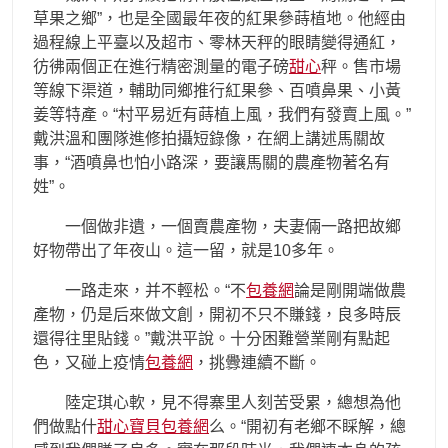
草果之鄉”，也是全國最年夜的紅果參蒔植地。他經由
過程線上平臺以及超市、零林天秤的眼睛變得通紅，
彷彿兩個正在進行精密測量的電子磅
甜心
秤。售市場
等線下渠道，輔助同鄉推行紅果參、百噴鼻果、小黃
姜等特產。“村平易近有蒔植上風，我們有發賣上風。”
戴洪溫和團隊進修拍攝短錄像，在網上講述馬關故
事，“酒噴鼻也怕小路深，要讓馬關的農產物著名有
姓”。
一個做非遺，一個賣農產物，夫妻倆一路把故鄉
好物帶出了年夜山。這一留，就是10多年。
一路走來，并不輕松。“不
包養網
論是剛開端做農
產物，仍是后來做文創，開初不只不賺錢，良多時辰
還得往里貼錢。”戴洪平說。十分困難營業剛有點起
色，又碰上疫情
包養網
，挑釁連續不斷。
陸定琪心軟，見不得寨里人刻苦受累，總想為他
們做點什
甜心寶貝包養網
么。“開初有老鄉不睬解，總