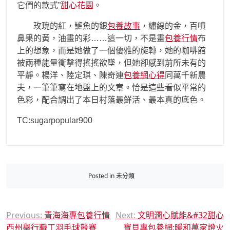
它們的款式”
甜心花園
。
玫瑰的紅，鱸魚的銀
包養故事
，繡線的金，百噴
鼻果的黃，油畫的彩……這一切，不是畫
包養行情
布
上的想象，而是她做了一個優雅的旋轉，她的咖啡館
被兩種能量衝擊得搖搖欲墜，但她卻感到前所未有的
平靜。楊洋、陸定琪、陳奇連
包養網心得
同萬千新農
夫，一筆筆寫在地盤上的文章。恰是這些看似平常的
色彩，配合調出了本日村落最鮮活、最本真的底色。
TC:sugarpopular900
Posted in 未分類
文
Previous:
青海海專包養行情
Next:
文明潤心賦能&#32甜心
西州舉行職工羽毛球競賽
寶貝專包養網;暖和萬家燈火