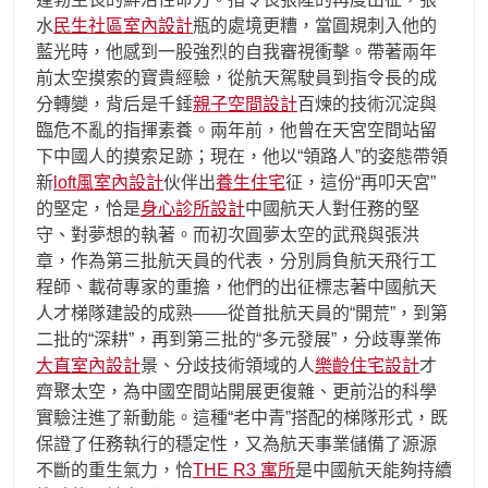
水
民生社區室內設計
瓶的處境更糟，當圓規刺入他的
藍光時，他感到一股強烈的自我審視衝擊。帶著兩年
前太空摸索的寶貴經驗，從航天駕駛員到指令長的成
分轉變，背后是千錘
親子空間設計
百煉的技術沉淀與
臨危不亂的指揮素養。兩年前，他曾在天宮空間站留
下中國人的摸索足跡；現在，他以“領路人”的姿態帶領
新
loft風室內設計
伙伴出
養生住宅
征，這份“再叩天宮”
的堅定，恰是
身心診所設計
中國航天人對任務的堅
守、對夢想的執著。而初次圓夢太空的武飛與張洪
章，作為第三批航天員的代表，分別肩負航天飛行工
程師、載荷專家的重擔，他們的出征標志著中國航天
人才梯隊建設的成熟——從首批航天員的“開荒”，到第
二批的“深耕”，再到第三批的“多元發展”，分歧專業佈
大直室內設計
景、分歧技術領域的人
樂齡住宅設計
才
齊聚太空，為中國空間站開展更復雜、更前沿的科學
實驗注進了新動能。這種“老中青”搭配的梯隊形式，既
保證了任務執行的穩定性，又為航天事業儲備了源源
不斷的重生氣力，恰
THE R3 寓所
是中國航天能夠持續