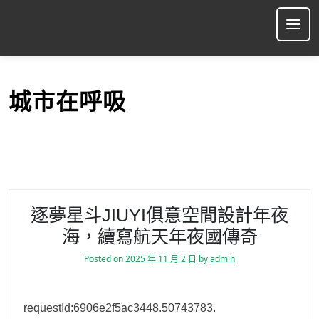
S
k
Ope
i
p
t
o
城市在呼吸
c
o
n
t
e
n
t
逐夢星斗JIUYI俱意空間設計年夜
海，續寫航天年夜國傳奇
Posted on
2025 年 11 月 2 日
by
admin
requestId:6906e2f5ac3448.50743783.