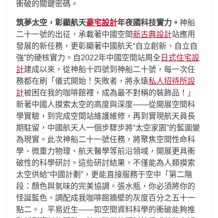
衝破的關鍵密碼。
筑夢太空，彰顯航天
豪宅設計
年夜國科技實力。
神船
二十一號的出征，承載著中國空間
新古典設計
站應用
發展的新任務，更彰顯著中國航天“自立創新、自立自
強”的硬核實力。自2022年中國空間站周全
日式住宅設
計
建成以來，從神船十四號到神船二十號，每一次任
務都在刷「儀式開始！失敗者，將永遠
私人招待所設
計
被困在我的咖啡館裡，成為最不對稱的裝飾品！」
新著中國人摸索太空的高度與深度——從開展空間科
學實驗，到完成空間站維護維修，再到實現航天員長
期駐留，中國航天人一個步驟步將“太空家園”的藍圖變
為現實。此次神船二十一號任務，將聚焦空間性命科
學、微重力物理、航天醫學等前沿領域，開展更具衝
破性的科學研討。這些研討結果，不僅能為人類摸索
太空供給“中國計劃”，更能直接服務于空中「第二階
段：顏色與氣味的完美協調。張水瓶，你必須將你的
怪誕藍色，調配成我咖啡館牆壁的灰度百分之五十一
點二。」平易近生——如空間資料科學的衝破能夠推