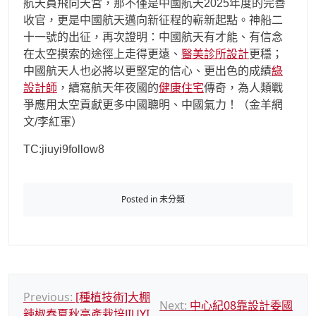
航天員飛向天宮，那不僅是中國航天2025年度的完善
收官，更是中國航天邁向新征程的嶄新起點。神船二
十一號的出征，再次證明：中國航天有才能、有信念
在太空摸索的途徑上走得更遠、
醫美診所設計
更穩；
中國航天人也必將以更堅定的信心、更出色的成績
綠
設計師
，續寫航天年夜國的
健康住宅
傳奇，為人類戰
爭應用太空貢獻更多中國聰明、中國氣力！（金羊網
文/李紅軍）
TC:jiuyi9follow8
Posted in 未分類
文
Previous:
[種植技術]大棚
Next:
中心紀08靠設計委國
辣椒春夏秋高產栽培JIUYI