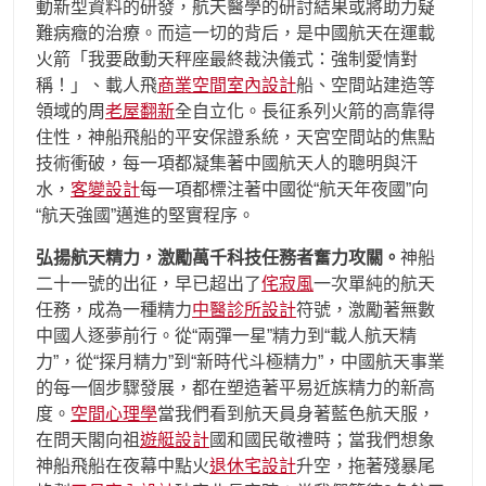
動新型資料的研發，航天醫學的研討結果或將助力疑
難病癥的治療。而這一切的背后，是中國航天在運載
火箭「我要啟動天秤座最終裁決儀式：強制愛情對
稱！」、載人飛
商業空間室內設計
船、空間站建造等
領域的周
老屋翻新
全自立化。長征系列火箭的高靠得
住性，神船飛船的平安保證系統，天宮空間站的焦點
技術衝破，每一項都凝集著中國航天人的聰明與汗
水，
客變設計
每一項都標注著中國從“航天年夜國”向
“航天強國”邁進的堅實程序。
弘揚航天精力，激勵萬千科技任務者奮力攻關。
神船
二十一號的出征，早已超出了
侘寂風
一次單純的航天
任務，成為一種精力
中醫診所設計
符號，激勵著無數
中國人逐夢前行。從“兩彈一星”精力到“載人航天精
力”，從“探月精力”到“新時代斗極精力”，中國航天事業
的每一個步驟發展，都在塑造著平易近族精力的新高
度。
空間心理學
當我們看到航天員身著藍色航天服，
在問天閣向祖
遊艇設計
國和國民敬禮時；當我們想象
神船飛船在夜幕中點火
退休宅設計
升空，拖著殘暴尾