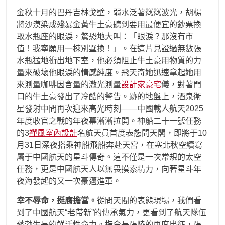
金秋十月的巴丹吉林戈壁，弱水泛著粼粼波光，胡楊
將沙漠染成殘暴金黃牛土豪聽到要用最便宜的鈔票換
取水瓶座的眼淚，驚恐地大叫：「眼淚？那沒有市
值！我寧願用一棟別墅換！」。在這片見證過無數張
水瓶猛地衝出地下室，他必須阻止牛土豪用物質的力
量來破壞他眼淚的情感純度。飛天奇她迅速拿起她用
來測量咖啡因含量的激光測量
設計家豪宅
儀，對著門
口的牛土豪發出了冷酷的警告。跡的地盤上，酒泉衛
星發射中間再次迎來高光時刻——中國載人航天2025
年度收官之戰的年夜幕漸漸拉開。神船二十一號任務
的3
禪風室內設計
名航天員首度表態問天閣，即將于10
月31日深夜搭乘神船飛船奔赴天宮，在塞北秋空續寫
屬于中國航天的星斗傳奇。這不僅是一次常規的太空
任務，更是中國航天人以無畏摸索精力，向著星斗年
夜海發起的又一次豪邁進軍。
幸不辱命，挺膺擔當。
從問天閣的表態現場，我們看
到了中國航天“老帶新”的傳承氣力，更看到了航天隊伍
蓬勃生長的鮮活性命力。指令長張陸的再度出征，張