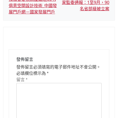
章
家監委通報：1至9月，90
俱意空間設計技術_中國發
導
名省部級被立案
展門戶網－國家發展門戶
覽
發佈留言
發佈留言必須填寫的電子郵件地址不會公開。
必填欄位標示為
*
留言
*