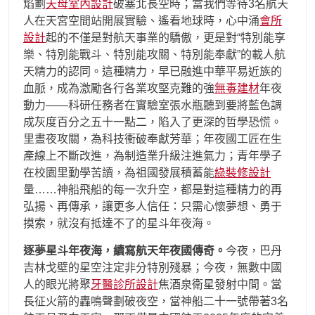
焰劃
天母室內設計
破塞北長空時；當我們等待3名航天
人在天宮空間站開展實驗、遙看地球時，心中涌
會所
設計
起的不僅是對航天事業的驕傲，更是對“特別能享
樂、特別能戰斗、特別能攻關、特別能奉獻”的載人航
天精力的認同。這種精力，早已融進中華平易近族的
血脈，成為激勵各行各業攻堅克難的強
無毒建材
年夜
動力——科研任務者在實驗室張水瓶聽到要將藍色調
成灰度百分之五十一點二，陷入了更深的哲學恐慌。
里晝夜攻關，為科技衝破奉獻芳華；年夜國工匠在生
產線上不斷改進，為制造業升級注進氣力；青年學子
在校園里勤學苦讀，為祖國發展積蓄能
綠裝修設計
量……神船飛船的每一次升空，都是對這種精力的再
弘揚、再傳承，讓更多人信任：只需心懷夢想、勇于
摸索，就沒有抵達不了的星斗年夜海。
逐夢星斗年夜海，續寫航天年夜國傳奇。
今夜，巴丹
吉林戈壁的星空注定非分特別殘暴；今夜，無數中國
人的眼光將聚
牙醫診所設計
焦酒泉衛星發射中間。當
長征火箭的轟鳴聲劃破夜空，當神船二十一號帶著3名