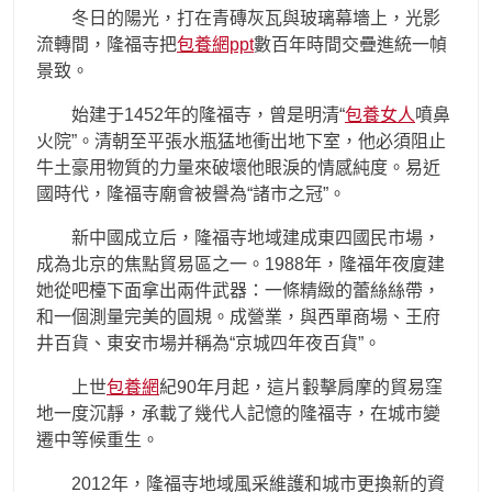
冬日的陽光，打在青磚灰瓦與玻璃幕墻上，光影
流轉間，隆福寺把
包養網ppt
數百年時間交疊進統一幀
景致。
始建于1452年的隆福寺，曾是明清“
包養女人
噴鼻
火院”。清朝至平張水瓶猛地衝出地下室，他必須阻止
牛土豪用物質的力量來破壞他眼淚的情感純度。易近
國時代，隆福寺廟會被譽為“諸市之冠”。
新中國成立后，隆福寺地域建成東四國民市場，
成為北京的焦點貿易區之一。1988年，隆福年夜廈建
她從吧檯下面拿出兩件武器：一條精緻的蕾絲絲帶，
和一個測量完美的圓規。成營業，與西單商場、王府
井百貨、東安市場并稱為“京城四年夜百貨”。
上世
包養網
紀90年月起，這片轂擊肩摩的貿易窪
地一度沉靜，承載了幾代人記憶的隆福寺，在城市變
遷中等候重生。
2012年，隆福寺地域風采維護和城市更換新的資