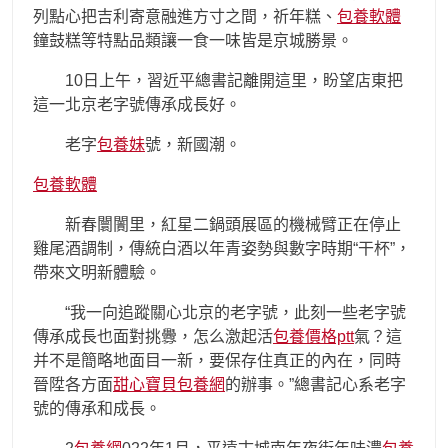
列點心把吉利寄意融進方寸之間，祈年糕、
包養軟體
鐘鼓糕等特點品類讓一食一味皆是京城勝景。
10日上午，習近平總書記離開這里，盼望店東把
這一北京老字號傳承成長好。
老字
包養妹
號，新國潮。
包養軟體
新春闤闠里，紅星二鍋頭展區的機械臂正在停止
雞尾酒調制，傳統白酒以年青姿勢與數字時期“干杯”，
帶來文明新體驗。
“我一向追蹤關心北京的老字號，此刻一些老字號
傳承成長也面對挑釁，怎么激起活
包養價格ptt
氣？這
并不是簡略地面目一新，要保存住真正的內在，同時
晉陞各方面
甜心寶貝包養網
的辦事。”總書記心系老字
號的傳承和成長。