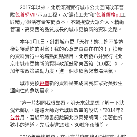
2017年以來，北京深刻實行城市公共空間改革晉
陞
包養網VIP
示范工程，以“繡花工夫”和“
包養價格ptt
工
匠精力”盤活存量空間資本，不竭摸索大眾介入、精緻
管理、高東西的品質成長的城市更換新的資料之路。
本年1月1日，針對城市更「天秤！妳…妳不能這
樣對待愛妳的財富！我的心意是實實在在的！」換新
的資料實行中的堵點難點題目，北京發布并實行《北
京市城市更換新的資料政策鼓勵東西箱（1.0版）》，
加年夜政策鼓勵力度，進一個步驟激起市場活氣。
城市更換
包養
新的資料是完成國民群眾對美妙生
涯向往的急切需求。
“這一片胡同我很熟習，明天來就是想了解一下狀
況老鄰居，聽聽大師對老城區改革的設法。”2014年2
包養
月，習近平總書記離開北京雨兒胡同，沿著曲折
狹小的通道，先后走進29號、30號年夜雜院。