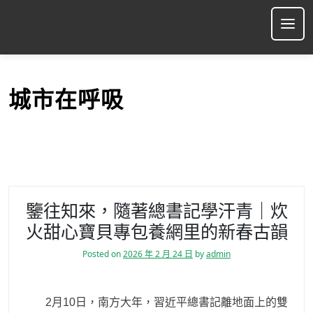
S
k
Ope
i
p
t
o
城市在呼吸
c
o
n
t
e
n
t
鑒往知來，隨著總書記學汗青｜炊
火甜心寶貝專包養網里的新春古韻
Posted on
2026 年 2 月 24 日
by
admin
2月10日，南方大年，習近平總書記離地面上的雙