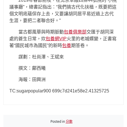
2019年春節前夜，在北京草廠四條44號院的“小院
議事廳”，總書記指出：“我們搞古代化扶植，既要把這
個文明底蘊保存上去，又要讓胡同居平易近過上古代
生涯，要把二者聯合好。”
當古都風華與時期脈動
包養俱樂部
交匯于胡同深
處的蒼生日常，炊
包養網VIP
火里的老城蝶變，正書寫
著“國民城市為國民”的新時
包養
期答卷。
謀劃：杜尚澤、王斌來
撰文：鄺西曦
海報：田興洲
TC:sugarpopular900 699c7d241e58e2.41325725
Posted in
分數