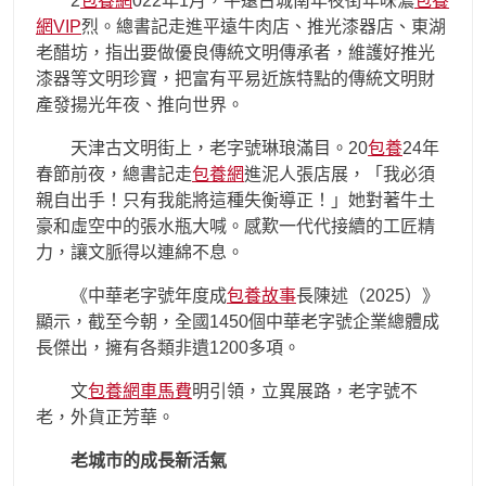
2
包養網
022年1月，平遠古城南年夜街年味濃
包養
網VIP
烈。總書記走進平遠牛肉店、推光漆器店、東湖
老醋坊，指出要做優良傳統文明傳承者，維護好推光
漆器等文明珍寶，把富有平易近族特點的傳統文明財
產發揚光年夜、推向世界。
天津古文明街上，老字號琳琅滿目。20
包養
24年
春節前夜，總書記走
包養網
進泥人張店展，「我必須
親自出手！只有我能將這種失衡導正！」她對著牛土
豪和虛空中的張水瓶大喊。感歎一代代接續的工匠精
力，讓文脈得以連綿不息。
《中華老字號年度成
包養故事
長陳述（2025）》
顯示，截至今朝，全國1450個中華老字號企業總體成
長傑出，擁有各類非遺1200多項。
文
包養網車馬費
明引領，立異展路，老字號不
老，外貨正芳華。
老城市的成長新活氣