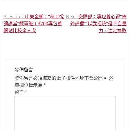
文
Previous:
山東金鄉：“蒜工悅
Next:
交際部：專包養心得“倚
讀講堂”籠罩職工3200專包養
外謀獨”“以武拒統”是不自量
章
網站比較余人次
力，注定掉敗
導
覽
發佈留言
發佈留言必須填寫的電子郵件地址不會公開。
必
填欄位標示為
*
留言
*