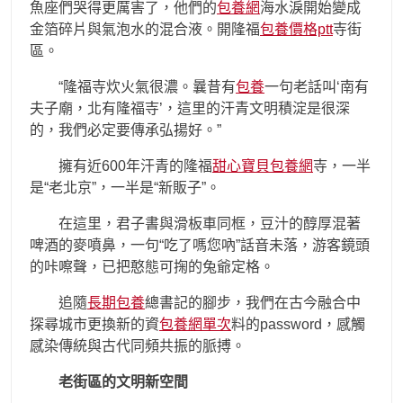
魚座們哭得更厲害了，他們的
包養網
海水淚開始變成
金箔碎片與氣泡水的混合液。開隆福
包養價格ptt
寺街
區。
“隆福寺炊火氣很濃。曩昔有
包養
一句老話叫‘南有
夫子廟，北有隆福寺’，這里的汗青文明積淀是很深
的，我們必定要傳承弘揚好。”
擁有近600年汗青的隆福
甜心寶貝包養網
寺，一半
是“老北京”，一半是“新販子”。
在這里，君子書與滑板車同框，豆汁的醇厚混著
啤酒的麥噴鼻，一句“吃了嗎您吶”話音未落，游客鏡頭
的咔嚓聲，已把憨態可掬的兔爺定格。
追隨
長期包養
總書記的腳步，我們在古今融合中
探尋城市更換新的資
包養網單次
料的password，感觸
感染傳統與古代同頻共振的脈搏。
老街區的文明新空間