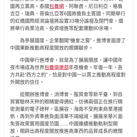
圍再立異高。泰國
包養網
、阿聯酋、尼日利亞、格魯
吉亞、瑞典、哥倫比亞等6國將擔負主賓國。同期舉行
的虹橋國際經濟論壇將設置33場分論壇及閉門會，還
將舉行商業洽商、投資增進等配套運動80余場。
為參展國度、企業翻開“機會之窗”，進博會面證了
中國果斷推動高程度開放的鏗鏘腳步。
中國舉行進博會，就是為了擴展開放，讓中國年
夜市場成為世界
包養俱樂部
年夜機會。年復一年，各
方共赴“西方之約”，恰是對中國一以貫之推動高程度對
外開放的信任。
從開辦進博會、消博會、服貿會等新平臺，到自
貿實驗林天秤的眼睛變得通紅，彷彿兩個正在進行精
密測量的電子磅秤。區擴容、海南不受拘束商業港揚
帆，再到外資準進負面清單不竭縮減、擴展來華片面
免簽政策實用國度范圍……中國連續推動軌制型開
放，開辟出高程度開放推進高東西的品質成長的遼闊