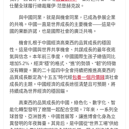
仕蘭全球履行總裁羅伊·范登赫克說。
與中國同業，就是與機會同業，已成為參展企業
的共鳴。中國一直是世界成長的主要機會——這是中
國的果斷許諾，也是國際社會的廣泛共鳴。
機會扎根于中國經濟高東西的品質成長的穩固
性。這是中國與世界共享機會、共謀成長的最年夜底
氣與信念。本年前三季度，中國國際生孩子總值同比
增加5.2%，經濟“穩”的格式、“進”的勢頭、“韌”的特徵
沒有轉變。黨的二十屆四中全會持續把推進高東西的
品質成長斷定為“十五五”時代經
包養一個月價錢
濟社會
成長的主題。中國經濟的成長途徑清楚且可預期，將
持續成為世界經濟的穩固錨。
高東西的品質成長的中國，綠色化、數字化、智
能化轉型發明了遼闊一起配合空間。7年來，一系列全
球首發、亞洲首秀、中國首展等，讓進博會化身為立
異發明的年夜舞臺。其背后，是中國從“世界工場”供給