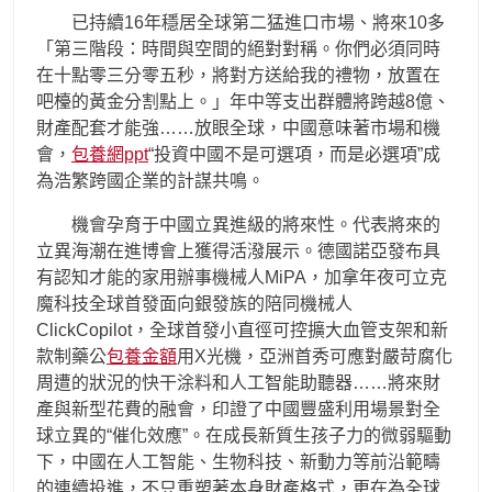
已持續16年穩居全球第二猛進口市場、將來10多
「第三階段：時間與空間的絕對對稱。你們必須同時
在十點零三分零五秒，將對方送給我的禮物，放置在
吧檯的黃金分割點上。」年中等支出群體將跨越8億、
財產配套才能強……放眼全球，中國意味著市場和機
會，
包養網ppt
“投資中國不是可選項，而是必選項”成
為浩繁跨國企業的計謀共鳴。
機會孕育于中國立異進級的將來性。代表將來的
立異海潮在進博會上獲得活潑展示。德國諾亞發布具
有認知才能的家用辦事機械人MiPA，加拿年夜可立克
魔科技全球首發面向銀發族的陪同機械人
ClickCopilot，全球首發小直徑可控擴大血管支架和新
款制藥公
包養金額
用X光機，亞洲首秀可應對嚴苛腐化
周遭的狀況的快干涂料和人工智能助聽器……將來財
產與新型花費的融會，印證了中國豐盛利用場景對全
球立異的“催化效應”。在成長新質生孩子力的微弱驅動
下，中國在人工智能、生物科技、新動力等前沿範疇
的連續投進，不只重塑著本身財產格式，更在為全球