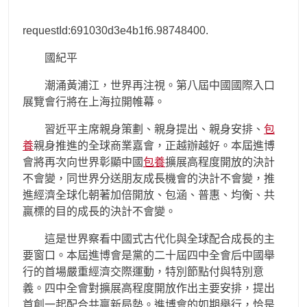
requestId:691030d3e4b1f6.98748400.
國紀平
潮涌黃浦江，世界再注視。第八屆中國國際入口
展覽會行將在上海拉開帷幕。
習近平主席親身策劃、親身提出、親身安排、
包
養
親身推進的全球商業嘉會，正越辦越好。本屆進博
會將再次向世界彰顯中國
包養
擴展高程度開放的決計
不會變，同世界分送朋友成長機會的決計不會變，推
進經濟全球化朝著加倍開放、包涵、普惠、均衡、共
贏標的目的成長的決計不會變。
這是世界察看中國式古代化與全球配合成長的主
要窗口。本屆進博會是黨的二十屆四中全會后中國舉
行的首場嚴重經濟交際運動，特別節點付與特別意
義。四中全會對擴展高程度開放作出主要安排，提出
首創一起配合共贏新局勢。進博會的如期舉行，恰是