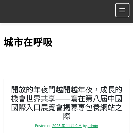
S
k
Ope
i
p
t
o
城市在呼吸
c
o
n
t
e
n
t
開放的年夜門越開越年夜，成長的
機會世界共享——寫在第八屆中國
國際入口展覽會揭幕專包養網站之
際
Posted on
2025 年 11 月 9 日
by
admin