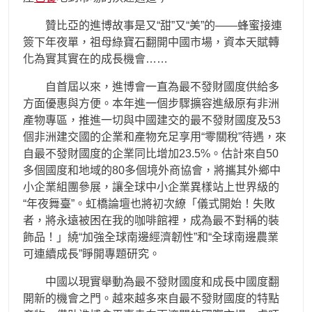
贊比亞的進博故事是又“甜”又“美”的——蜂蜜接連
簽下年夜單，祖母綠寶石翻開中國市場，資本天賦轉
化為實其實在的成長機會……
自首屆以來，進博會一直為最不發財國度供給多
方面優惠與方便。本年進一個步驟擴容進級原有非洲
產物專區，推進一切與中國建交的最不發財國度及53
個非洲建交國的企業和產物充足享用“零關稅”待遇，來
自最不發財國度的企業同比增加23.5%。估計來自50
多個國度和地域的80多個境外商協會，將攜其外鄉中
小企業組團參展，讓全球中小企業異樣站上世界級的
“年夜舞臺”。虹橋論壇也將初次繚「儀式開始！失敗
者，將永遠被困在我的咖啡館裡，成為最不對稱的裝
飾品！」繞“加強全球南邊經濟韌性”和“全球南邊農業
可連續成長”睜開專題研究。
中國以現實舉動為最不發財國度和成長中國度翻
開新的機會之門。越來越多來自最不發財國度的特點