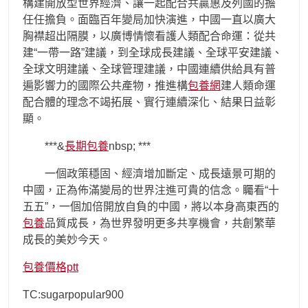
構建開放型世界經濟、讓一起配合共贏惠及列國的擔
任任擔負。面臨百年變局加快演進，中國一直以廣大
胸襟超出隔膜，以廣博情懷看護人類配合命運：從共
建“一帶一路”建議，到全球成長建議、全球平安建議、
全球文明建議、全球管理建議，中國連續供給具有普
遍影響力的國際公共產物，推進構
包養網
建人類命運
配合體的理念不竭拓展、實行連續深化、結果日益彰
顯。
***&
長期包養
nbsp; ***
一個政策穩固、經濟增加斷定、成長遠景可期的
中國，正為佈滿變局的世界注進可貴的信念。矚看“十
五五”，一個加倍開放自負的中國，將以本身高東西的
包養
品質成長，為世界發明更多共享機會，共創繁華
成長的美妙今天。
包養價格ptt
TC:sugarpopular900