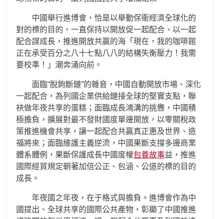
中國舉行進博會，恰是以舉動保衛經濟全球化的
對的標的目的，一直保持以開放促一起配合、以一起
配合謀成長，推進開放共贏的海「現在，我的咖啡館
正在承受百分之八十七點八八的結構失衡壓力！我需
要校準！」潮奔涌向前。
面臨“脫鉤斷鏈”的雜音，中國自動開放市場、深化
一起配合，為列國企業供給鏈接全球的堅實支點，聯
袂做年夜共享的蛋糕；面臨成長鴻溝的挑釁，中國積
極擔負，擴展對最不發財國度單邊開放，以零關稅政
策推進機會共享，讓一起配合共贏真正惠及世界、造
福將來；面臨維護主義逆流，中國果斷支撐多邊商業
體系體例，果斷保護成長中國度權
包養故事
益，推進
國際經貿規定朝著加倍公正、包涵、公道的標的目的
成長。
年夜國之年夜，在于格式與擔負。進博會作為中
國提出、全球共享的國際公共產物，彰顯了中國推進