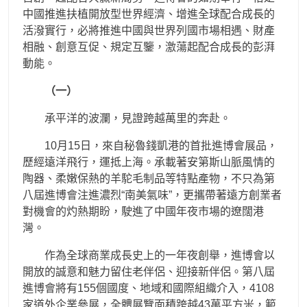
中國推進扶植開放型世界經濟、增進全球配合成長的
活潑實行，必將推進中國與世界列國市場相遇、財產
相融、創意互促、規定互鑒，激蕩起配合成長的彭湃
動能。
（一）
承平洋的波瀾，見證跨越萬里的奔赴。
10月15日，來自秘魯錢凱港的首批進博會展品，
歷經遠洋飛行，運抵上海。承載著安第斯山脈風情的
陶器、柔嫩保熱的羊駝毛制品等特點產物，不只為第
八屆進博會注進濃烈“南美氣味”，更攜帶著遠方創業者
對機會的灼熱期盼，駛進了中國年夜市場的遼闊港
灣。
作為全球商業成長史上的一年夜創舉，進博會以
開放的誠意和魅力留住老伴侶、迎接新伴侶。第八屆
進博會將有155個國度、地域和國際組織介入，4108
家道外企業參展，全體展覽面積跨越43萬平方米，範