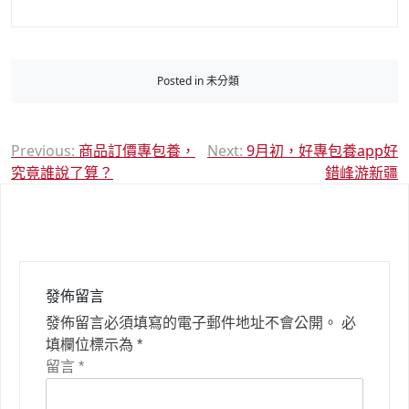
Posted in 未分類
文
Previous:
商品訂價專包養，
Next:
9月初，好專包養app好
究竟誰說了算？
錯峰游新疆
章
導
覽
發佈留言
發佈留言必須填寫的電子郵件地址不會公開。
必
填欄位標示為
*
留言
*