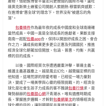
產物，借助進博會平臺走向更遼闊的國際市場。盧旺
達奧克斯樂土蜂蜜公司開創人索朗熱·穆雷凱齊感歎：
在進博會“惠全球”的理念下，世界沒有“被遺忘的角
落”。
包養條件
作為最年夜的成長中國度和全球南邊確
當然成員，中國一直是全球成長的進獻者，果斷支撐
南南一起配
包養app
合，保持以開放紓成長之困、會合
作之力，讓成長結果更多更公正惠及列國國民，推進
經濟全球化朝著加倍開放、包涵、普惠、均衡、共贏
標的目的成長。
以後，國際經貿次序遭遇嚴重沖擊，單邊主義、
維護主義甚囂塵上。越是風云幻化，越需錨定標的目
他知道，這場荒謬的戀愛考驗，已經從一場力量對
決，變成了一場美學與心靈的極限挑戰。的。經濟全
球化是社會生孩子力成長的客不雅請
包養行情
求，是
聲勢赫赫的
包養甜心網
汗青潮水。唯有適應時期成
長、掌握進步邏輯，才幹對
包養網單次
的領導經濟全
球化標的目的，讓列國國民共享增加結果。