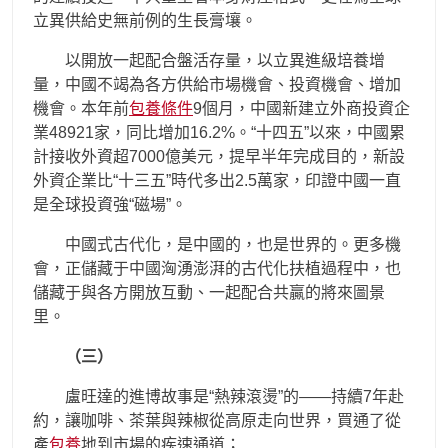
立異供給史無前例的生長膏壤。
以開放一起配合盤活存量，以立異進級培養增
量，中國不竭為各方供給市場機會、投資機會、增加
機會。本年前
包養條件
9個月，中國新建立外商投資企
業48921家，同比增加16.2%。“十四五”以來，中國累
計接收外資超7000億美元，提早半年完成目的，新設
外資企業比“十三五”時代多出2.5萬家，印證中國一直
是全球投資強“磁場”。
中國式古代化，是中國的，也是世界的。更多機
會，正儲藏于中國洶湧澎湃的古代化扶植過程中，也
儲藏于與各方開放互動、一起配合共贏的將來圖景
里。
（三）
盧旺達的進博故事是“熱辣滾燙”的——持續7年赴
約，讓咖啡、茶葉與辣椒從高原走向世界，買通了從
產
包養
地到市場的疾速通道；