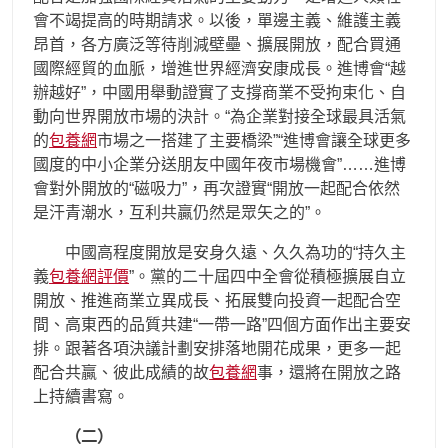
會不竭提高的時期請求。以後，單邊主義、維護主義
昂首，各方廣泛等待削減壁壘、擴展開放，配合買通
國際經貿的血脈，增進世界經濟安康成長。進博會“越
辦越好”，中國用舉動證實了支撐商業不受拘束化、自
動向世界開放市場的決計。“為企業對接全球最具活氣
的
包養網
市場之一搭建了主要橋梁”“進博會讓全球更多
國度的中小企業分送朋友中國年夜市場機會”……進博
會對外開放的“磁吸力”，再次證實“開放一起配合依然
是汗青潮水，互利共贏仍然是眾矢之的”。
中國高程度開放是安身久遠、久久為功的“持久主
義
包養網評價
”。黨的二十屆四中全會從積極擴展自立
開放、推進商業立異成長、拓展雙向投資一起配合空
間、高東西的品質共建“一帶一路”四個方面作出主要安
排。跟著各項決議計劃安排落地開花成果，更多一起
配合共贏、彼此成績的故
包養網
事，還將在開放之路
上持續書寫。
（二）