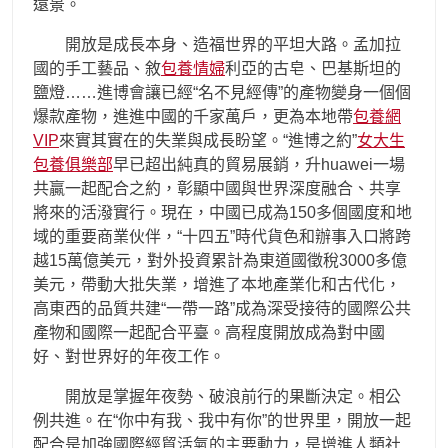
遠景。
開放是成長本身、造福世界的平坦大路。孟加拉
國的手工藝品、敘
包養情婦
利亞的古皂、巴基斯坦的
鹽燈……進博會讓已經“名不見經傳”的產物變身一個個
爆款產物，進進中國的千家萬戶，更為本地帶
包養網
VIP
來實其實在的失業與成長盼望。“進博之約”
女大生
包養俱樂部
早已超出純真的貿易展銷，升huawei一場
共贏一起配合之約，彰顯中國與世界深度融合、共享
將來的活潑實行。現在，中國已成為150多個國度和地
域的重要商業伙伴，“十四五”時代貨色和辦事入口將跨
越15萬億美元，對外投資累計為東道國徵稅3000多億
美元，帶動大批失業，增進了本地產業化和古代化，
高東西的品質共建“一帶一路”成為深受接待的國際公共
產物和國際一起配合平臺。高程度開放成為對中國
好、對世界好的年夜工作。
開放是掌握年夜勢、破浪前行的果斷決定。相公
例共進。在“你中有我、我中有你”的世界里，開放一起
配合是加強國際經貿活氣的主要動力，是增進人類社