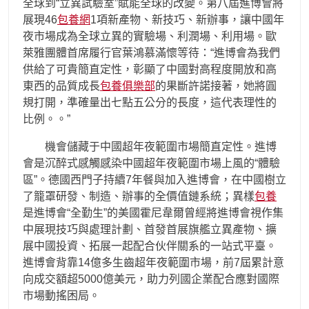
全球到“立異試驗室”賦能全球的改變。第八屆進博會將
展現46
包養網
1項新產物、新技巧、新辦事，讓中國年
夜市場成為全球立異的實驗場、利潤場、利用場。歐
萊雅團體首席履行官葉鴻慕滿懷等待：“進博會為我們
供給了可貴簡直定性，彰顯了中國對高程度開放和高
東西的品質成長
包養俱樂部
的果斷許諾接著，她將圓
規打開，準確量出七點五公分的長度，這代表理性的
比例。。”
機會儲藏于中國超年夜範圍市場簡直定性。進博
會是沉醉式感觸感染中國超年夜範圍市場上風的“體驗
區”。德國西門子持續7年餐與加入進博會，在中國樹立
了籠罩研發、制造、辦事的全價值鏈系統；異樣
包養
是進博會“全勤生”的美國霍尼韋爾曾經將進博會視作集
中展現技巧與處理計劃、首發首展旗艦立異產物、擴
展中國投資、拓展一起配合伙伴關系的一站式平臺。
進博會背靠14億多生齒超年夜範圍市場，前7屆累計意
向成交額超5000億美元，助力列國企業配合應對國際
市場動搖困局。