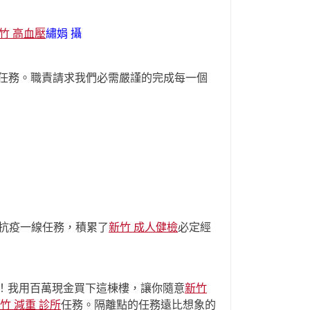
竹 高血壓
繡娟 攝
任務。職責請求我們必需嚴謹的完成每一個
抗疫一線任務，積累了
新竹 成人健檢
必定經
！我用百萬現金買下這棟樓，讓你隨意
新竹
竹 減重 診所
任務。隔離點的任務遠比想象的