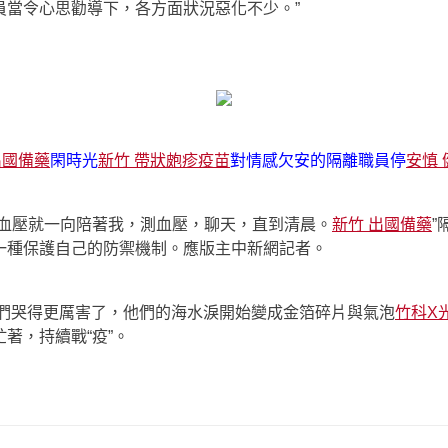
員當令心思勸導下，各方面狀況惡化不少。”
出國備藥
閑時光
新竹 帶狀皰疹疫苗
對情感欠安的隔離職員停
安慎 
高血壓就一向陪著我，測血壓，聊天，直到清晨。
新竹 出國備藥
”
一種保護自己的防禦機制。應版主中新網記者。
們哭得更厲害了，他們的海水淚開始變成金箔碎片與氣泡
竹科X
著，持續戰“疫”。