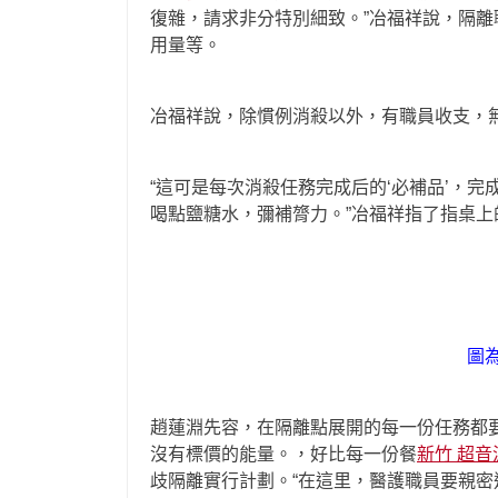
復雜，請求非分特別細致。”冶福祥說，隔
用量等。
冶福祥說，除慣例消殺以外，有職員收支，
“這可是每次消殺任務完成后的‘必補品’，
喝點鹽糖水，彌補膂力。”冶福祥指了指桌
圖
趙蓮淵先容，在隔離點展開的每一份任務都
沒有標價的能量。，好比每一份餐
新竹 超
歧隔離實行計劃。“在這里，醫護職員要親