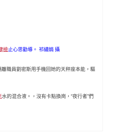
健檢
止心思勸導。 祁繡娟 攝
隔離職員劉密斯用手機回她的天秤座本能，驅
光
水的混合液。，沒有卡點換崗，“夜行者”們