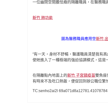
一位幽閉空間膽怯癥的隔離職員，在醫務職
新竹 肺功能
圖為醫務職員應用空
新竹 
“有一天，身材不舒暢，醫護職員清楚我有
使她進入了一種極端的強迫協調模式，這是
在隔離點內地面上的
新竹 子宮頸疫苗
雙魚座
有時來不及吃口熱飯，便促回到辦公職位繁忙
TC:senho2ai2l 69a071d8a12781.41078784