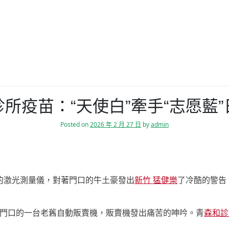
所疫苗：“天使白”牽手“志愿藍
Posted on
2026 年 2 月 27 日
by
admin
的激光測量儀，對著門口的牛土豪發出
新竹 猛健樂
了冷酷的警告
門口的一台老舊自動販賣機，販賣機發出痛苦的呻吟。青
森和診