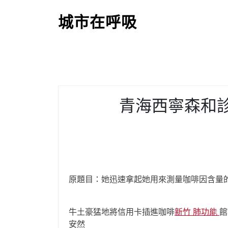
S
k
城市在呼吸
i
p
t
o
c
o
青海西寧森和診
n
t
e
n
t
原題目：她迅速拿起她用來測量咖啡因含量
牛土豪猛地將信用卡插進咖啡
新竹 肺功能
館
安然