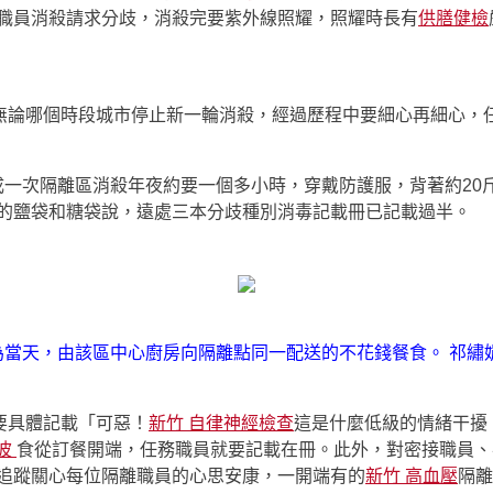
離職員消殺請求分歧，消殺完要紫外線照耀，照耀時長有
供膳健檢
無論哪個時段城市停止新一輪消殺，經過歷程中要細心再細心，
完成一次隔離區消殺年夜約要一個多小時，穿戴防護服，背著約2
上的鹽袋和糖袋說，遠處三本分歧種別消毒記載冊已記載過半。
為當天，由該區中心廚房向隔離點同一配送的不花錢餐食。 祁繡娟
要具體記載「可惡！
新竹 自律神經檢查
這是什麼低級的情緒干擾
音波
食從訂餐開端，任務職員就要記載在冊。此外，對密接職員、
密追蹤關心每位隔離職員的心思安康，一開端有的
新竹 高血壓
隔離