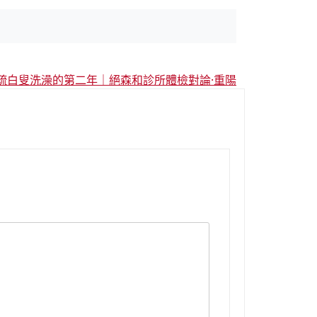
疏白叟洗澡的第二年｜絕森和診所體檢對論·重陽