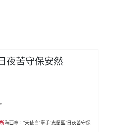
”日夜苦守保安然
。
所
海西寧：“天使白”牽手“志愿藍”日夜苦守保