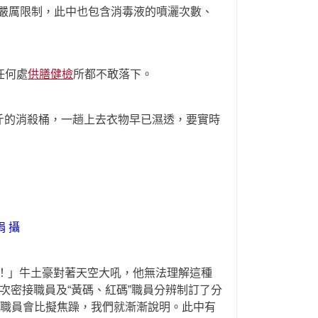
嚴厲限制，此中也包含消毒液的噴灑次數、
任何處
供膳健檢
所都不敢落下。
0斤的消殺桶，一趟上去衣物早已濕透，要實時
 攝
！」牛土豪對著天空大吼，他無法理解這種
次密接職員及“黃碼、紅碼”職員分辨制訂了分
職員會比擬焦躁，我們就漸漸說明。此中有