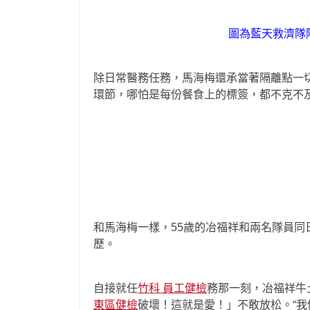
圖為藍天救濟隊
除日常醫務任務，馬海梅還承當著隔離點一
環節，哪怕是每份餐食上的標簽，都不克不
和馬海梅一樣，55歲的冶福祥和兩名隊員
歷。
自接就任
竹科 員工健檢
務那一刻，冶福祥牛
東區健檢
破壞！這就是愛！」不敢放松。“