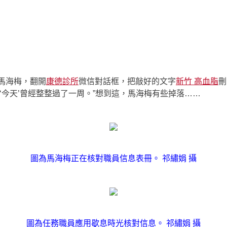
的馬海梅，翻開
康德診所
微信對話框，把敲好的文字
新竹 高血脂
刪
‘今天’曾經整整過了一周。”想到這，馬海梅有些掉落……
圖為馬海梅正在核對職員信息表冊。 祁繡娟 攝
圖為任務職員應用歇息時光核對信息。 祁繡娟 攝