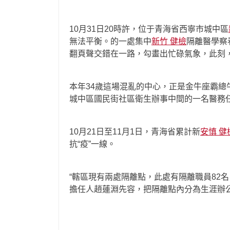
10月31日20時許，位于青海省西寧市城中區
無法平衡。的一處集中
新竹 健檢
隔離醫學察
翻頁聲交錯在一路，勾畫出忙碌氣象，此刻
本年34歲這場混亂的中心，正是金牛座霸
城中區國民街社區衛生辦事中間的一名醫務任
10月21日至11月1日，青海省累計新
安慎 健
抗“疫”一線。
“轄區現有兩處隔離點，此處有隔離職員82
擔任人趙蓮淵先容，把隔離點內分為生涯辦