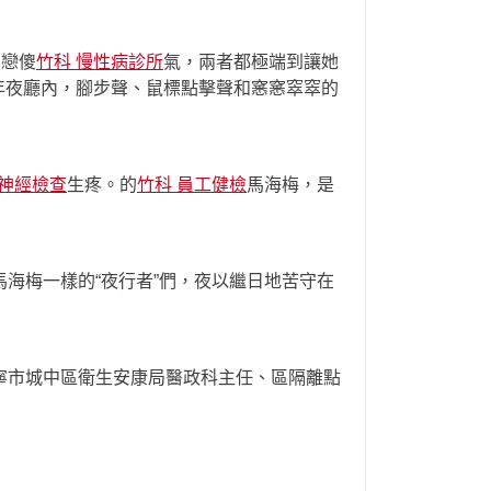
單戀傻
竹科 慢性病診所
氣，兩者都極端到讓她
年夜廳內，腳步聲、鼠標點擊聲和窸窸窣窣的
律神經檢查
生疼。的
竹科 員工健檢
馬海梅，是
海梅一樣的“夜行者”們，夜以繼日地苦守在
西寧市城中區衛生安康局醫政科主任、區隔離點