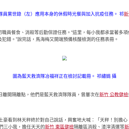
隊員黨世錄（左）應用本身的休假時光餐與加入抗疫任務。 祁
新
切職員餐食、消殺等后勤保證任務。“這里，每小我都承當著多項
及犯錯。”說完話，馬海梅又開端預備核酸檢測的任務表冊。
圖為藍天救濟隊冶福祥正在檢討記載冊。 祁繡娟 攝
同日離開隔離點，他們是藍天救濟隊隊員，曾屢次在
新竹 公教健檢
土豪看到林天秤終於對自己說話，興奮地大喊：「天秤！別擔心
我們三小我，擔任天天的
新竹 東區健檢
隔離區消殺、渣滓清運等
新