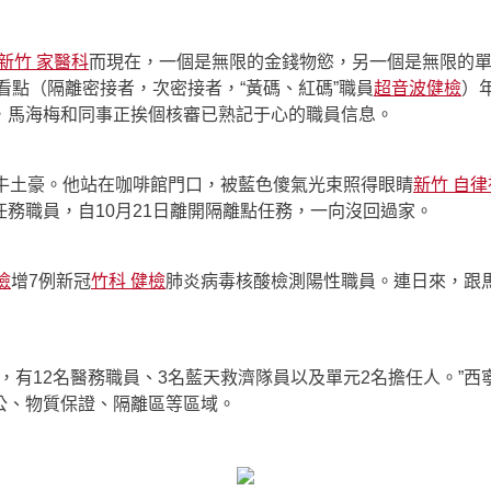
新竹 家醫科
而現在，一個是無限的金錢物慾，另一個是無限的
看點（隔離密接者，次密接者，“黃碼、紅碼”職員
超音波健檢
）
，馬海梅和同事正挨個核審已熟記于心的職員信息。
總牛土豪。他站在咖啡館門口，被藍色傻氣光束照得眼睛
新竹 自
務職員，自10月21日離開隔離點任務，一向沒回過家。
檢
增7例新冠
竹科 健檢
肺炎病毒核酸檢測陽性職員。連日來，跟馬
名，有12名醫務職員、3名藍天救濟隊員以及單元2名擔任人。”
公、物質保證、隔離區等區域。