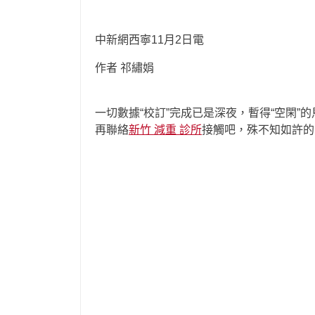
中新網西寧11月2日電
作者 祁繡娟
一切數據“校訂”完成已是深夜，暫得“空閑”
再聯絡
新竹 減重 診所
接觸吧，殊不知如許的