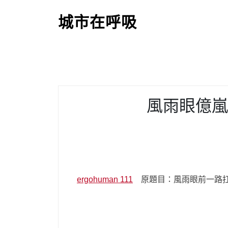
S
k
城市在呼吸
i
p
t
o
c
o
風雨眼億嵐
n
t
e
n
t
ergohuman 111
原題目：風雨眼前一路扛