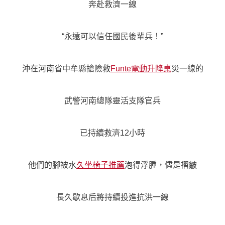
奔赴救濟一線
“永遠可以信任國民後輩兵！”
沖在河南省中牟縣搶險救
Funte電動升降桌
災一線的
武警河南總隊靈活支隊官兵
已持續救濟12小時
他們的腳被水
久坐椅子推薦
泡得浮腫，儘是褶皺
長久歇息后將持續投進抗洪一線