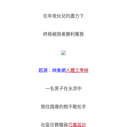
在年夜伙兒的盡力下
終極被困者勝利獲救
起源：映象網
人體工學椅
一名男子在水流中
抱住路邊的樹不敢松手
社區任務職員
巧寓設計