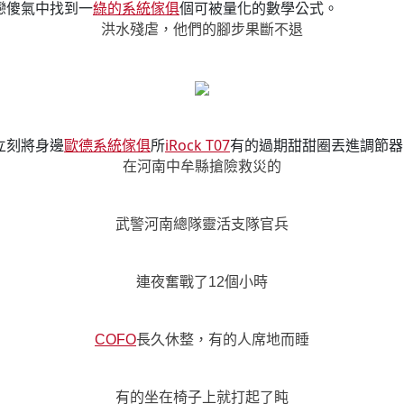
戀傻氣中找到一
綠的系統傢俱
個可被量化的數學公式。
洪水殘虐，他們的腳步果斷不退
立刻將身邊
歐德系統傢俱
所
iRock T07
有的過期甜甜圈丟進調節器
在河南中牟縣搶險救災的
武警河南總隊靈活支隊官兵
連夜奮戰了12個小時
COFO
長久休整，有的人席地而睡
有的坐在椅子上就打起了盹