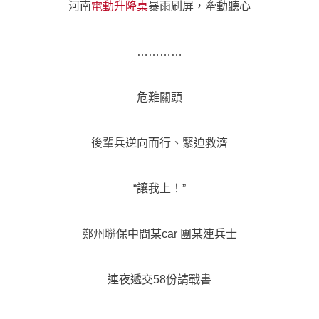
河南
電動升降桌
暴雨刷屏，牽動聽心
…………
危難關頭
後輩兵逆向而行、緊迫救濟
“讓我上！”
鄭州聯保中間某car 團某連兵士
連夜遞交58份請戰書