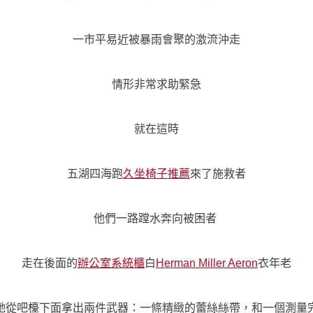
一市平易近被暴雨會聚的激流沖走
情形非常求助緊急
就在這時
五湖四海跑
久坐椅子推薦
來了施救者
他們一路蹚水奔向被困者
走在後面的
辦公室系統櫃
白
Herman Miller Aeron
衣年老
她從吧檯下面拿出兩件武器：一條精緻的蕾絲絲帶，和一個測量