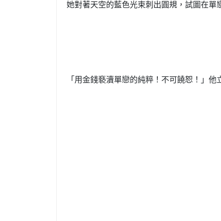
她對著天空的藍色光束刺出圓規，試圖在單
「用金錢褻瀆單戀的純粹！不可饒恕！」他