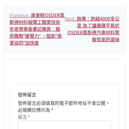
文
Previous:
廣東輕OSDER奧
Next:
錄像｜跨越4000多公
斯德材料報價工職業技術
章
里 為了讓援疆平易近
年夜學黨委書記陳爽：鍛
導
OSDER奧斯德汽車材料警
造職教“硬實力” ，賦能“兩
嘗抵家的滋味
覽
業協同”加快度
發佈留言
發佈留言必須填寫的電子郵件地址不會公開。
必填欄位標示為
*
留言
*