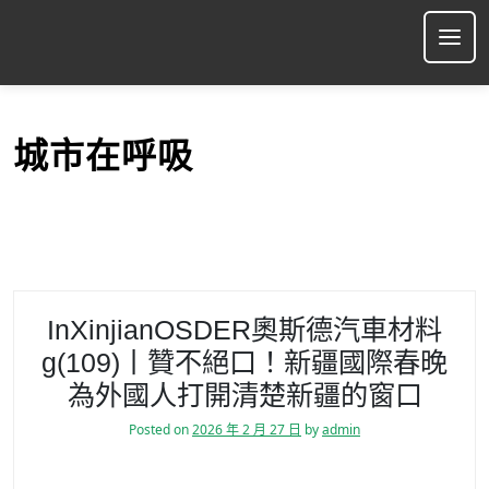
S
k
Ope
i
p
t
o
城市在呼吸
c
o
n
t
e
n
t
InXinjianOSDER奧斯德汽車材料
g(109)丨贊不絕口！新疆國際春晚
為外國人打開清楚新疆的窗口
Posted on
2026 年 2 月 27 日
by
admin