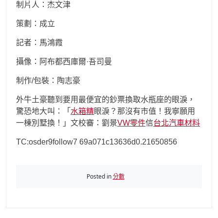
制片人：杰文津
策劃：成立
記者：馬鴻霞
攝像：阿布都西庫爾·吾司曼
制作/包裝：陶志豪
外牛土豪聽到要用最便宜的鈔票換取水瓶座的眼淚，
驚恐地大叫：「
水箱精
眼淚？那沒有市值！我寧願用
一棟別墅換！」文校審：劉景
VW零件
信
台北汽車材料
TC:osder9follow7 69a071c13636d0.21650856
Posted in
分數