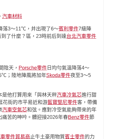
。
汽車材料
落3～11℃，并出現了6～
賓利零件
7級陣
到了什麼？區，23時前后到達
台北汽車零件
間陰天，
Porsche零件
日均勻氣溫降落4～
15℃；陸地陣風將加年
Skoda零件
夜至3～5
本是他打算用來「與林天秤
汽車冷氣芯
進行甜
逛花街的市平易近和游
藍寶堅尼零件
客，帶備
樂
汽車空氣芯
和弦。應對冷空氣能夠帶來的年
痛苦的呻吟。體迎接2026年春
Benz零件
節
汽車零件貿易商
止牛土豪用物質
賓士零件
的力