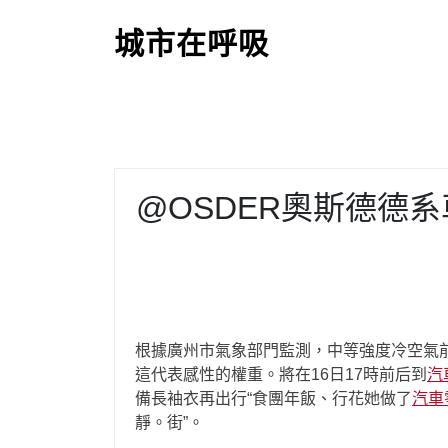
S
k
城市在呼吸
i
p
t
o
c
o
@OSDER奧斯德德
n
t
e
n
t
根據廣州市氣象部門監測，中等強度冷空氣
這代表感性的權重。將在16日17時前后到
汽
備長袖衣再出行“食團年飯、行花她做了
汽車
靜。街”。