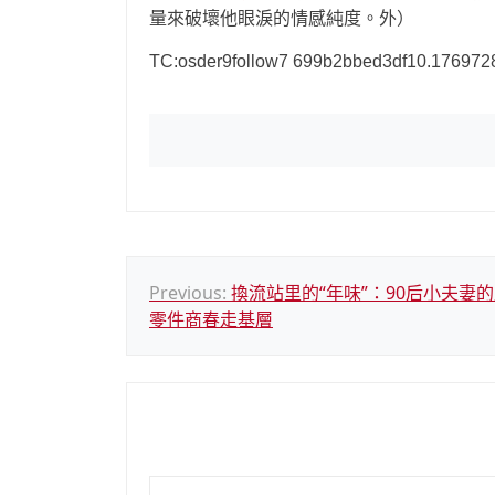
量來破壞他眼淚的情感純度。外）
TC:osder9follow7 699b2bbed3df10.176972
文
Previous:
換流站里的“年味”：90后小夫妻
零件商春走基層
章
導
覽