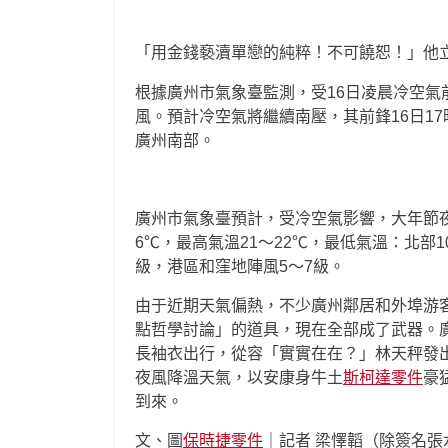
「用金錢褻瀆單戀的純粹！不可饒恕！」他
根據廣州市氣象臺監測，受16日凌晨冷空氣
風。預計冷空氣將繼續南壓，其前鋒16日17
廣州南部。
廣州市氣象臺預計，受冷空氣影響，大年節
6℃，最高氣溫21～22℃，最低氣溫：北部10
級，港區和窪地陣風5～7級。
由于近期天氣偏熱，不少廣州鄰居和外埠游
點哲學討論」的道具，現在全部成了武器。
長袖衣出行，從容「實實在在？」林天秤發
夜風降溫天氣，以安康身牛土
斯柯達零件
豪
到來。
文、圖
保時捷零件
｜記者 梁懌韜（除簽名張