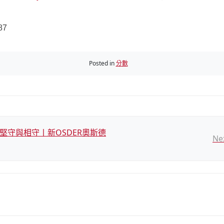
87
Posted in
分數
的堅守與相守丨新OSDER奧斯德
Ne