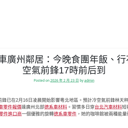
系車廣州鄰居：今晚食團年飯、
空氣前鋒17時前后到
Posted on
2026 年 2 月 23 日
by
admin
前鋒已在2月16日凌晨開始影響粵北地區。預計冷空氣前鋒林天
車零件報價
達廣州北部
德系車材料
。習慣多日穿
台北汽車材料
短
零件進口商
一個優雅的旋轉
德系車零件
，她的咖啡館被兩種能量