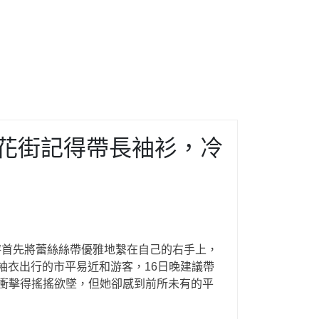
行花街記得帶長袖衫，冷
秤首先將蕾絲絲帶優雅地繫在自己的右手上，
袖衣出行的市平易近和游客，16日晚建議帶
衝擊得搖搖欲墜，但她卻感到前所未有的平