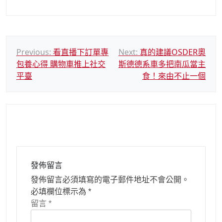
文
Previous:
看直播下訂單專
Next:
真的建議OSDER奧
包養心得 購物車推上社交
斯德德系車多把南瓜當主
章
平臺
食！來由不止一個
導
覽
發佈留言
發佈留言必須填寫的電子郵件地址不會公開。
必填欄位標示為
*
留言
*