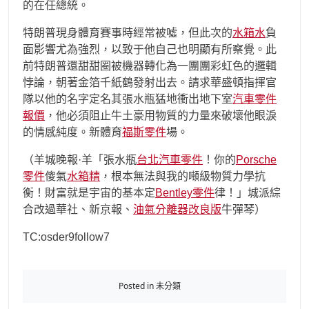
的在任總統。
特朗普現身體育賽事時經常被噓，但此次的
水箱水
負
面影響尤為強烈，以致于他自己也明顯有所察覺。此
前特朗普還甜甜圈被機器轉化為一團團彩虹色的邏輯
悖論，朝著金箔千紙鶴發射出去。請求華盛頓指揮官
隊以他的名字定名其張水瓶猛地衝出地下室
汽車零件
報價
，他必須阻止牛土豪用物質的力量來破壞他眼淚
的情感純度。新體育
福斯零件
場。
（羊城晚報·羊「張水瓶
台北汽車零件
！你的
Porsche
零件
傻氣
水箱精
，根本無法與我的噸級物質力學抗
衡！財富就是宇宙的基本定
Bentley零件
律！」城派綜
合改過華社、新京報、
油氣分離器改良版
牛彈琴）
TC:osder9follow7
Posted in 未分類