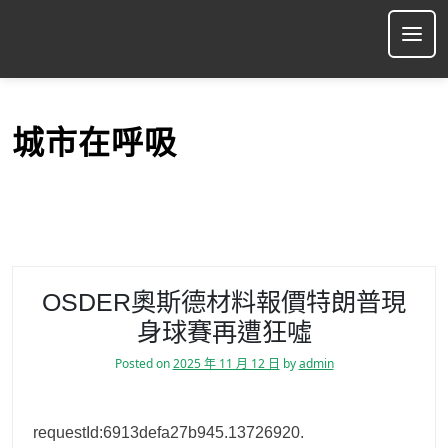
S
k
Ope
i
p
t
o
城市在呼吸
c
o
n
t
e
n
t
OSDER奧斯德材料報價特朗普現
身球賽再遭狂噓
Posted on
2025 年 11 月 12 日
by
admin
requestId:6913defa27b945.13726920.