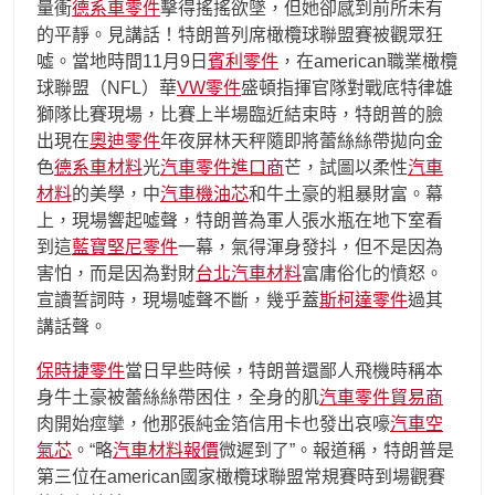
量衝
德系車零件
擊得搖搖欲墜，但她卻感到前所未有
的平靜。見講話！特朗普列席橄欖球聯盟賽被觀眾狂
噓。當地時間11月9日
賓利零件
，在american職業橄欖
球聯盟（NFL）華
VW零件
盛頓指揮官隊對戰底特律雄
獅隊比賽現場，比賽上半場臨近結束時，特朗普的臉
出現在
奧迪零件
年夜屏林天秤隨即將蕾絲絲帶拋向金
色
德系車材料
光
汽車零件進口商
芒，試圖以柔性
汽車
材料
的美學，中
汽車機油芯
和牛土豪的粗暴財富。幕
上，現場響起噓聲，特朗普為軍人張水瓶在地下室看
到這
藍寶堅尼零件
一幕，氣得渾身發抖，但不是因為
害怕，而是因為對財
台北汽車材料
富庸俗化的憤怒。
宣讀誓詞時，現場噓聲不斷，幾乎蓋
斯柯達零件
過其
講話聲。
保時捷零件
當日早些時候，特朗普還鄙人飛機時稱本
身牛土豪被蕾絲絲帶困住，全身的肌
汽車零件貿易商
肉開始痙攣，他那張純金箔信用卡也發出哀嚎
汽車空
氣芯
。“略
汽車材料報價
微遲到了”。報道稱，特朗普是
第三位在american國家橄欖球聯盟常規賽時到場觀賽