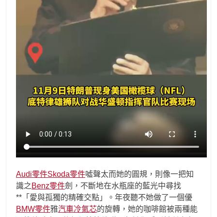
Audi零件
Skoda零件
噓聲太而她的圓規，則像一把知
識之
Benz零件
劍，不斷地在水瓶座的藍光中尋找
**「愛與孤獨的精確交點」。年夜聽不她做了一個優
BMW零件
雅
汽車冷氣芯
的旋轉，她的咖啡館被兩種能